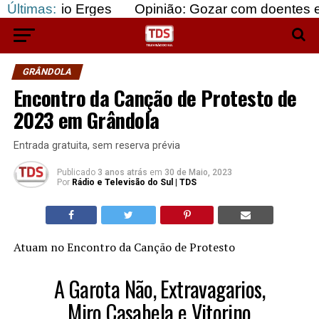
io Erges
Últimas:
Opinião: Gozar com doentes e bajular o
GRÂNDOLA
Encontro da Canção de Protesto de
2023 em Grândola
Entrada gratuita, sem reserva prévia
Publicado
3 anos atrás
em
30 de Maio, 2023
Por
Rádio e Televisão do Sul | TDS
Atuam no Encontro da Canção de Protesto
A Garota Não, Extravagarios,
Miro Casabela e Vitorino