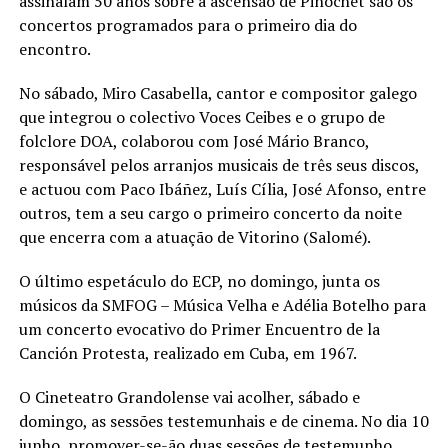
assinalam 50 anos sobre a ascensão de Pinochet são os
concertos programados para o primeiro dia do
encontro.
No sábado, Miro Casabella, cantor e compositor galego
que integrou o colectivo Voces Ceibes e o grupo de
folclore DOA, colaborou com José Mário Branco,
responsável pelos arranjos musicais de três seus discos,
e actuou com Paco Ibáñez, Luís Cília, José Afonso, entre
outros, tem a seu cargo o primeiro concerto da noite
que encerra com a atuação de Vitorino (Salomé).
O último espetáculo do ECP, no domingo, junta os
músicos da SMFOG – Música Velha e Adélia Botelho para
um concerto evocativo do Primer Encuentro de la
Canción Protesta, realizado em Cuba, em 1967.
O Cineteatro Grandolense vai acolher, sábado e
domingo, as sessões testemunhais e de cinema. No dia 10
junho, promover-se-ão duas sessões de testemunho,