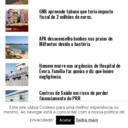
GNR apreende tabaco que teria impacto
fiscal de 2 milhões de euros.
APA desaconselha banhos nas praias de
Milfontes devido a bactéria
Homem morre nas urgências do Hospital de
Évora. Família faz queixa e diz que houve
negligência.
Centros de Saúde em risco de perder
financiamento do PRR
Este site utiliza Cookies para uma melhor experiência no
mesmo. Ao navegar está a concordar com a nossa politica de
Ministra do Ambiente não esteve em
privacidade!
Saiba mais
Aceitar
cerimónia mas diz que não foi devido a