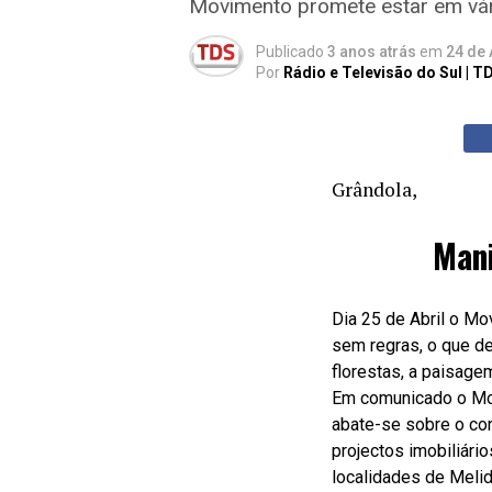
Movimento promete estar em vár
Publicado
3 anos atrás
em
24 de 
Por
Rádio e Televisão do Sul | T
Grândola,
Mani
Dia 25 de Abril o Mo
sem regras, o que de 
florestas, a paisage
Em comunicado o Movi
abate-se sobre o co
projectos imobiliár
localidades de Melid