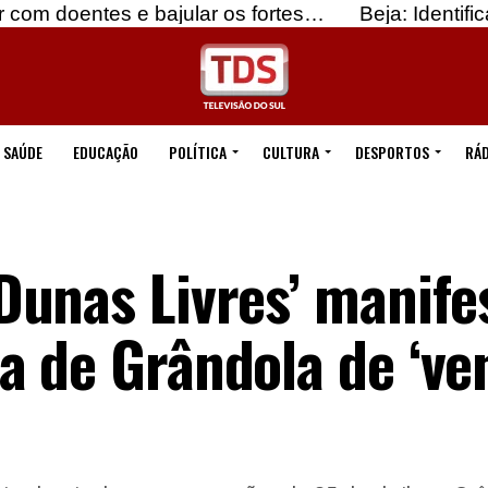
ntes e bajular os fortes…
Beja: Identificados sus
SAÚDE
EDUCAÇÃO
POLÍTICA
CULTURA
DESPORTOS
RÁD
unas Livres’ manife
a de Grândola de ‘v