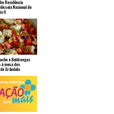
be Residência
Odisseia Nacional do
a II
pacho e Beldroegas
a à mesa dos
 de Grândola