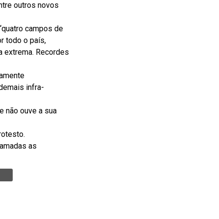
ntre outros novos
 “quatro campos de
 todo o país,
a extrema. Recordes
ltamente
demais infra-
e não ouve a sua
rotesto.
gramadas as