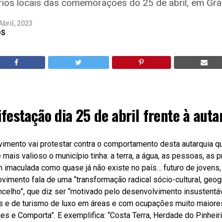
ios locais das comemorações do 25 de abril, em Grâ
Abril, 2023
DS
festação dia 25 de abril frente à auta
vimento vai protestar contra o comportamento desta autarquia qu
mais valioso o município tinha: a terra, a água, as pessoas, as p
m imaculada como quase já não existe no país… futuro de jovens, 
mento fala de uma “transformação radical sócio-cultural, geogr
ncelho”, que diz ser “motivado pelo desenvolvimento insustentá
ios e de turismo de luxo em áreas e com ocupações muito maiore
es e Comporta”. E exemplifica: “Costa Terra, Herdade do Pinhei