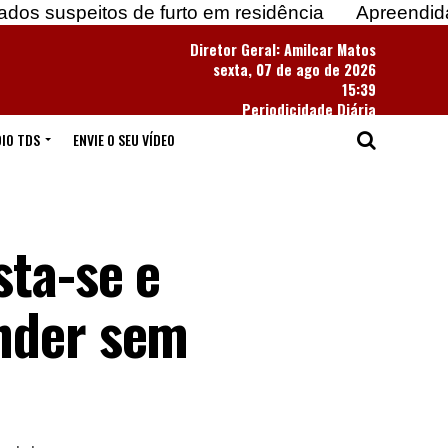
peitos de furto em residência
Apreendidas mais d
Diretor Geral: Amilcar Matos
sexta, 07 de ago de 2026
15:39
Periodicidade Diária
IO TDS
ENVIE O SEU VÍDEO
sta-se e
ender sem