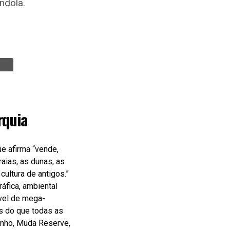
ndola.
rquia
e afirma “vende,
raias, as dunas, as
cultura de antigos.”
áfica, ambiental
vel de mega-
s do que todas as
rinho, Muda Reserve,