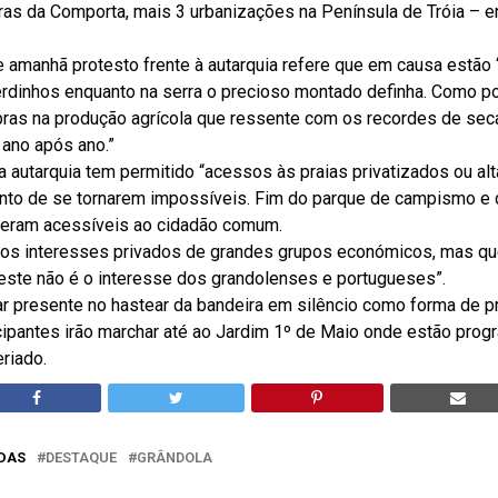
ras da Comporta, mais 3 urbanizações na Península de Tróia – e
 amanhã protesto frente à autarquia refere que em causa estão
rdinhos enquanto na serra o precioso montado definha. Como por
ras na produção agrícola que ressente com os recordes de sec
 ano após ano.”
 a autarquia tem permitido “acessos às praias privatizados ou a
nto de se tornarem impossíveis. Fim do parque de campismo e 
a eram acessíveis ao cidadão comum.
s interesses privados de grandes grupos económicos, mas qu
este não é o interesse dos grandolenses e portugueses”.
r presente no hastear da bandeira em silêncio como forma de p
cipantes irão marchar até ao Jardim 1º de Maio onde estão pro
riado.
DAS
DESTAQUE
GRÂNDOLA