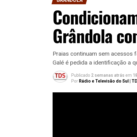
GRÂNDOLA
Condicionam
Grândola con
Praias continuam sem acessos 
Galé é pedida a identificação a q
Publicado
2 semanas atrás
em
18
Por
Rádio e Televisão do Sul | T