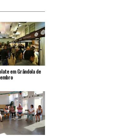
olate em Grândola de
vembro