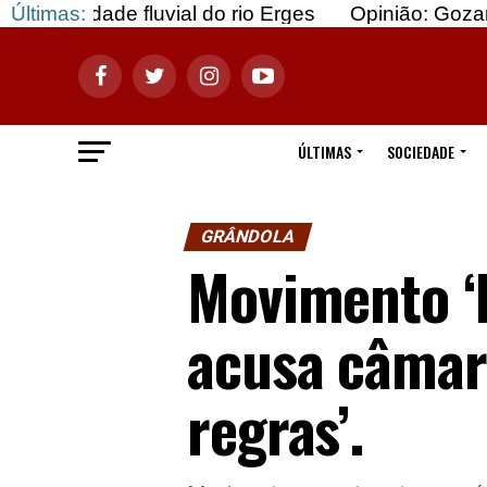
ade fluvial do rio Erges
Últimas:
Opinião: Gozar com doe
ÚLTIMAS
SOCIEDADE
GRÂNDOLA
Movimento ‘D
acusa câmar
regras’.