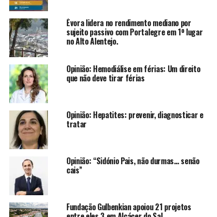
Évora lidera no rendimento mediano por
sujeito passivo com Portalegre em 1º lugar
no Alto Alentejo.
Opinião: Hemodiálise em férias: Um direito
que não deve tirar férias
Opinião: Hepatites: prevenir, diagnosticar e
tratar
Opinião: “Sidónio Pais, não durmas… senão
cais”
Fundação Gulbenkian apoiou 21 projetos
entre eles 3 em Alcácer do Sal