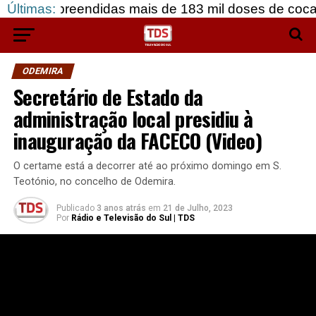
eendidas mais de 183 mil doses de cocaína, em Gr
Últimas:
ODEMIRA
Secretário de Estado da
administração local presidiu à
inauguração da FACECO (Video)
O certame está a decorrer até ao próximo domingo em S.
Teotónio, no concelho de Odemira.
Publicado
3 anos atrás
em
21 de Julho, 2023
Por
Rádio e Televisão do Sul | TDS