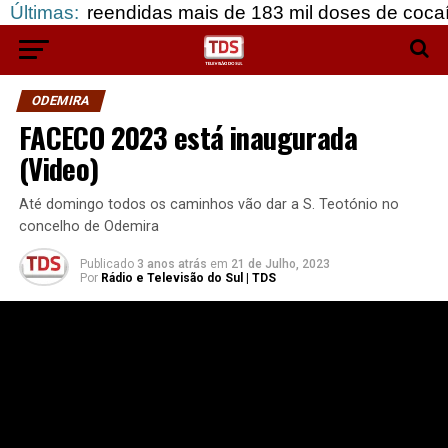
endidas mais de 183 mil doses de cocaína, em Grâ
Últimas:
ODEMIRA
FACECO 2023 está inaugurada
(Video)
Até domingo todos os caminhos vão dar a S. Teotónio no
concelho de Odemira
Publicado
3 anos atrás
em
21 de Julho, 2023
Por
Rádio e Televisão do Sul | TDS