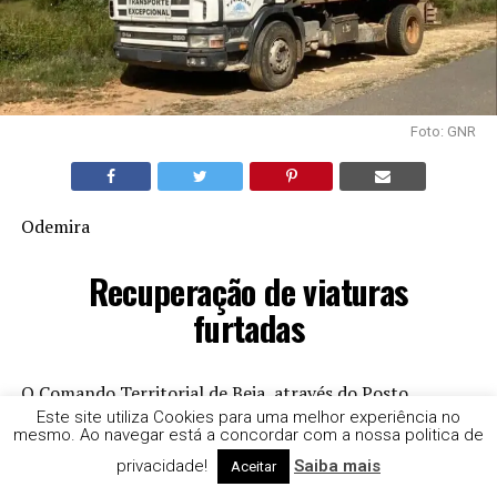
Foto: GNR
Odemira
Recuperação de viaturas
furtadas
O Comando Territorial de Beja, através do Posto
Territorial de Colos, no dia 18 de maio, recuperou, nas
Este site utiliza Cookies para uma melhor experiência no
mesmo. Ao navegar está a concordar com a nossa politica de
imediações da localidade de Relíquias, um veículo
privacidade!
Saiba mais
Aceitar
pesado de mercadorias que havia sido furtado na