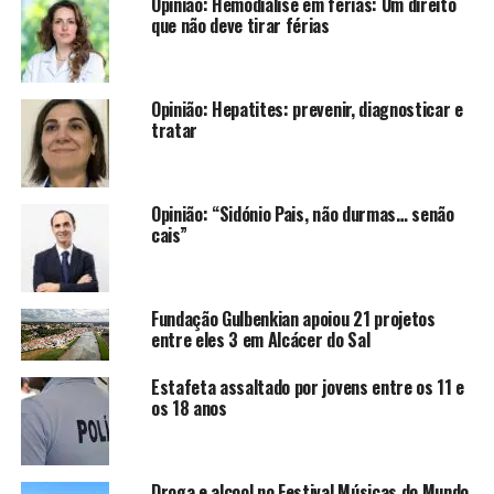
Opinião: Hemodiálise em férias: Um direito
que não deve tirar férias
Opinião: Hepatites: prevenir, diagnosticar e
tratar
Opinião: “Sidónio Pais, não durmas… senão
cais”
Fundação Gulbenkian apoiou 21 projetos
entre eles 3 em Alcácer do Sal
Estafeta assaltado por jovens entre os 11 e
os 18 anos
Droga e alcool no Festival Músicas do Mundo,