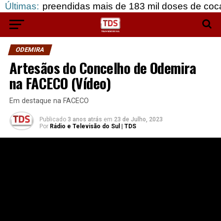
eendidas mais de 183 mil doses de cocaína, em Grâ
Últimas:
ODEMIRA
Artesãos do Concelho de Odemira
na FACECO (Vídeo)
Em destaque na FACECO
Publicado
3 anos atrás
em
23 de Julho, 2023
Por
Rádio e Televisão do Sul | TDS