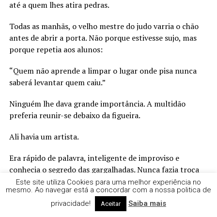
até a quem lhes atira pedras.
Todas as manhãs, o velho mestre do judo varria o chão
antes de abrir a porta. Não porque estivesse sujo, mas
porque repetia aos alunos:
“Quem não aprende a limpar o lugar onde pisa nunca
saberá levantar quem caiu.”
Ninguém lhe dava grande importância. A multidão
preferia reunir-se debaixo da figueira.
Ali havia um artista.
Era rápido de palavra, inteligente de improviso e
conhecia o segredo das gargalhadas. Nunca fazia troça
do homem mais rico da aldeia. Nem do juiz. Nem do
Este site utiliza Cookies para uma melhor experiência no
mesmo. Ao navegar está a concordar com a nossa politica de
senhor das terras. Quando eles passavam, sorria com
privacidade!
Saiba mais
respeito.
Aceitar