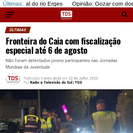
 do rio Erges
Últimas:
Opinião: Gozar com doentes e baju
ÚLTIMAS
Fronteira do Caia com fiscalização
especial até 6 de agosto
Não foram detectados jovens participantes nas Jornadas
Mundiais da Juventude
Publicado
3 anos atrás
em
22 de Julho, 2023
Por
Rádio e Televisão do Sul | TDS