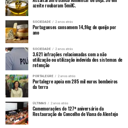
Assaltaram o Banco Alimentar de Beja. Só em
azeite roubaram 5mil€.
SOCIEDADE
2 anos atrás
Portugueses consomem 14,9kg de queijo por
ano
SOCIEDADE
2 anos atrás
3.621 infrações relacionadas com a não
utilização ou utilização indevida dos sistemas de
retenção
PORTALEGRE
2 anos atrás
Portalegre apoia em 285 mil euros bombeiros
da terra
ÚLTIMAS
2 anos atrás
Comemorações do 127º aniversário da
Restauração do Concelho de Viana do Alentejo