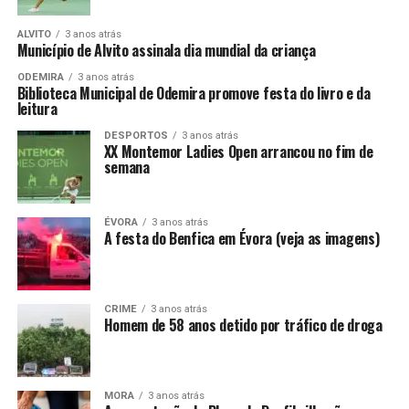
ALVITO
3 anos atrás
Município de Alvito assinala dia mundial da criança
ODEMIRA
3 anos atrás
Biblioteca Municipal de Odemira promove festa do livro e da
leitura
DESPORTOS
3 anos atrás
XX Montemor Ladies Open arrancou no fim de
semana
ÉVORA
3 anos atrás
A festa do Benfica em Évora (veja as imagens)
CRIME
3 anos atrás
Homem de 58 anos detido por tráfico de droga
MORA
3 anos atrás