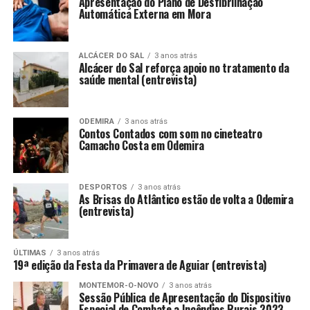
Apresentação do Plano de Desfibrilhação
Automática Externa em Mora
ALCÁCER DO SAL
3 anos atrás
Alcácer do Sal reforça apoio no tratamento da
saúde mental (entrevista)
ODEMIRA
3 anos atrás
Contos Contados com som no cineteatro
Camacho Costa em Odemira
DESPORTOS
3 anos atrás
As Brisas do Atlântico estão de volta a Odemira
(entrevista)
ÚLTIMAS
3 anos atrás
19ª edição da Festa da Primavera de Aguiar (entrevista)
MONTEMOR-O-NOVO
3 anos atrás
Sessão Pública de Apresentação do Dispositivo
Especial de Combate a Incêndios Rurais 2023