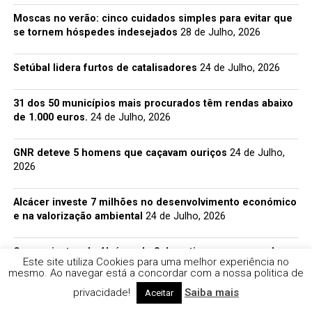
Moscas no verão: cinco cuidados simples para evitar que
se tornem hóspedes indesejados
28 de Julho, 2026
Setúbal lidera furtos de catalisadores
24 de Julho, 2026
31 dos 50 municípios mais procurados têm rendas abaixo
de 1.000 euros.
24 de Julho, 2026
GNR deteve 5 homens que caçavam ouriços
24 de Julho,
2026
Alcácer investe 7 milhões no desenvolvimento económico
e na valorização ambiental
24 de Julho, 2026
Comerciantes de Alcácer do Sal continuam sem receber
Este site utiliza Cookies para uma melhor experiência no
apoios
23 de Julho, 2026
mesmo. Ao navegar está a concordar com a nossa politica de
privacidade!
Saiba mais
Aceitar
GNR apreende tabaco que teria impacto fiscal de 2