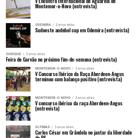
V Encontro Internacional de Aguarela de
Montemor-o-Novo (entrevista)
ODEMIRA
3 anos atrás
Sudoeste andebol cup em Odemira (entrevista)
OURIQUE
3 anos atrás
Feira de Garvão no próximo fim-de-semana (entrevista)
MONTEMOR-O-NOVO
3 anos atrás
V Concurso Ibérico da Raça Aberdeen-Angus
terminou com balanço positivo (entrevista)
MONTEMOR-O-NOVO
3 anos atrás
V concurso ibérico da raça Aberdeen-Angus
(entrevista)
ÚLTIMAS
3 anos atrás
Carlos César em Grândola no jantar da liberdade
do PS