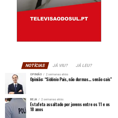
NOTÍCIAS
JÁ VIU?
JÁ LEU?
OPINIÃO
2 semanas atrás
Opinião: “Sidónio Pais, não durmas… senão cais”
BEJA
2 semanas atrás
Estafeta assaltado por jovens entre os 11 e os
18 anos