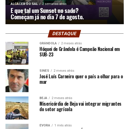
ALCÁCER DO SAL
2 semanas atrás
E que tal um Sunset no sado?
Começam já no dia 7 de agosto.
DESTAQUE
GRÂNDOLA
2 meses atrás
Hóquei de Grândola é Campeão Nacional em
SUB-23
SINES
2 meses atrás
José Luís Carneiro quer o país a olhar para o
mar
BEJA
2 meses atrás
Misericórdia de Beja vai integrar migrantes
do setor agrícola
ÉVORA
1 mês atrás