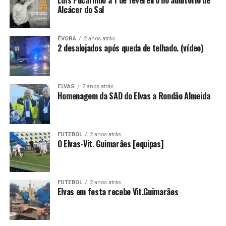
Luís Pucarinho a 1 de fevereiro no auditório de
Alcácer do Sal
ÉVORA
2 anos atrás
2 desalojados após queda de telhado. (vídeo)
ELVAS
2 anos atrás
Homenagem da SAD do Elvas a Rondão Almeida
FUTEBOL
2 anos atrás
O Elvas-Vit. Guimarães [equipas]
FUTEBOL
2 anos atrás
Elvas em festa recebe Vit.Guimarães