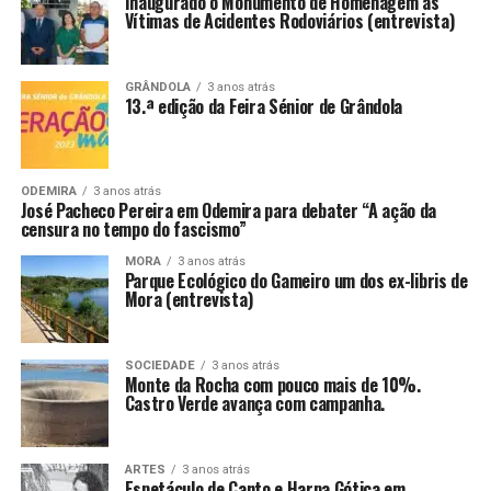
Inaugurado o Monumento de Homenagem às
Vítimas de Acidentes Rodoviários (entrevista)
GRÂNDOLA
3 anos atrás
13.ª edição da Feira Sénior de Grândola
ODEMIRA
3 anos atrás
José Pacheco Pereira em Odemira para debater “A ação da
censura no tempo do fascismo”
MORA
3 anos atrás
Parque Ecológico do Gameiro um dos ex-libris de
Mora (entrevista)
SOCIEDADE
3 anos atrás
Monte da Rocha com pouco mais de 10%.
Castro Verde avança com campanha.
ARTES
3 anos atrás
Espetáculo de Canto e Harpa Gótica em