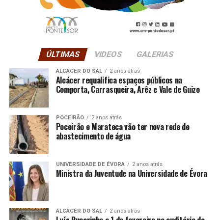
ÚLTIMAS
VIDEOS
GALERIAS
ALCÁCER DO SAL
2 anos atrás
Alcácer requalifica espaços públicos na
Comporta, Carrasqueira, Arêz e Vale de Guizo
POCEIRÃO
2 anos atrás
Poceirão e Marateca vão ter nova rede de
abastecimento de água
UNIVERSIDADE DE ÉVORA
2 anos atrás
Ministra da Juventude na Universidade de Évora
ALCÁCER DO SAL
2 anos atrás