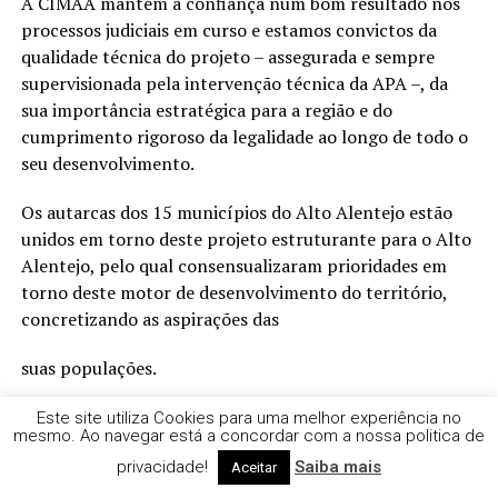
A CIMAA mantém a confiança num bom resultado nos
processos judiciais em curso e estamos convictos da
qualidade técnica do projeto – assegurada e sempre
supervisionada pela intervenção técnica da APA –, da
sua importância estratégica para a região e do
cumprimento rigoroso da legalidade ao longo de todo o
seu desenvolvimento.
Os autarcas dos 15 municípios do Alto Alentejo estão
unidos em torno deste projeto estruturante para o Alto
Alentejo, pelo qual consensualizaram prioridades em
torno deste motor de desenvolvimento do território,
concretizando as aspirações das
suas populações.
Continuaremos a trabalhar, dia após dia, para que este
Este site utiliza Cookies para uma melhor experiência no
mesmo. Ao navegar está a concordar com a nossa politica de
projeto estruturante se concretize e possa servir as
privacidade!
Saiba mais
populações do Alto Alentejo, tal como sempre foi o
Aceitar
nosso objetivo desde o primeiro dia. As nossas