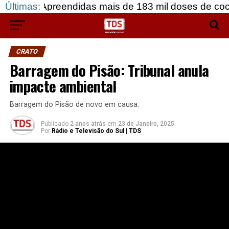
reendidas mais de 183 mil doses de cocaína, em Gr
Últimas:
CRATO
Barragem do Pisão: Tribunal anula
impacte ambiental
Barragem do Pisão de novo em causa.
Publicado
2 anos atrás
em
23 de Janeiro, 2025
Por
Rádio e Televisão do Sul | TDS