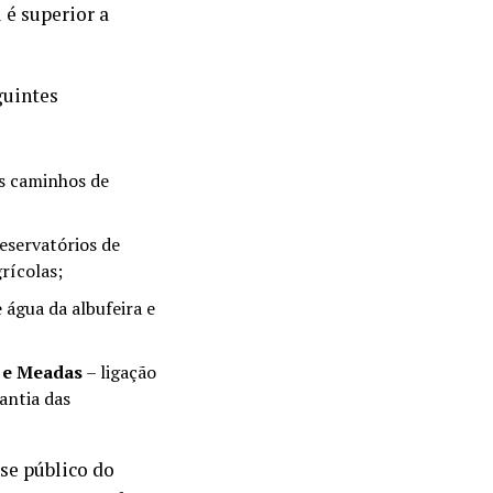
 é superior a
guintes
os caminhos de
reservatórios de
grícolas;
 água da albufeira e
 e Meadas
– ligação
antia das
se público do