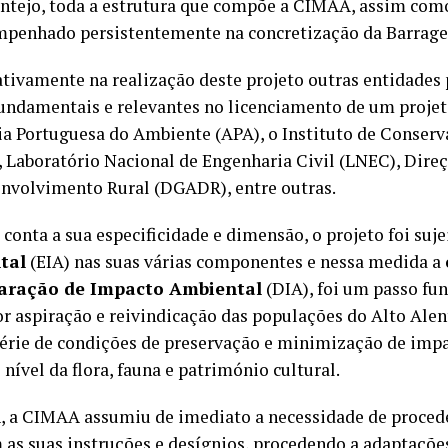
lentejo, toda a estrutura que compõe a CIMAA, assim com
empenhado persistentemente na concretização da Barrage
tivamente na realização deste projeto outras entidades 
fundamentais e relevantes no licenciamento de um projet
ia Portuguesa do Ambiente (APA), o Instituto de Conser
, Laboratório Nacional de Engenharia Civil (LNEC), Dire
envolvimento Rural (DGADR), entre outras.
conta a sua especificidade e dimensão, o projeto foi suje
tal
(EIA) nas suas várias componentes e nessa medida a
aração de Impacto Ambiental
(DIA), foi um passo fu
r aspiração e reivindicação das populações do Alto Alen
rie de condições de preservação e minimização de impa
vel da flora, fauna e património cultural.
, a CIMAA assumiu de imediato a necessidade de proced
as suas instruções e desígnios, procedendo a adaptações