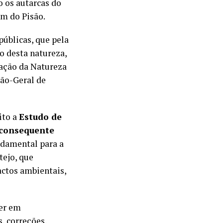
o os autarcas do
m do Pisão.
públicas, que pela
o desta natureza,
vação da Natureza
ção-Geral de
ito a
Estudo de
consequente
ndamental para a
tejo, que
ctos ambientais,
er em
, correções,