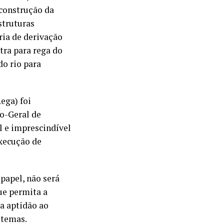
 construção da
struturas
ria de derivação
tra para rega do
do rio para
ega) foi
ão-Geral de
 e imprescindível
execução de
 papel, não será
ue permita a
ua aptidão ao
stemas.