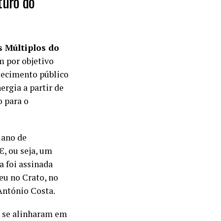
turo do
 Múltiplos do
em por objetivo
tecimento público
ergia a partir de
o para o
lano de
€, ou seja, um
a foi assinada
eu no Crato, no
 António Costa.
e se alinharam em