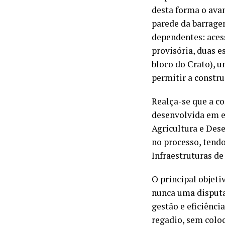
desta forma o ava
parede da barragem
dependentes: acess
provisória, duas e
bloco do Crato), u
permitir a constr
Realça-se que a 
desenvolvida em e
Agricultura e Des
no processo, tendo
Infraestruturas d
O principal objeti
nunca uma disputa
gestão e eficiênci
regadio, sem coloc