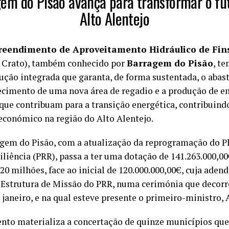
em do Pisão avança para transformar o fu
Alto Alentejo
eendimento de Aproveitamento Hidráulico de Fins
Crato), também conhecido por
Barragem do Pisão
, t
ução integrada que garanta, de forma sustentada, o abas
ecimento de uma nova área de regadio e a produção de en
que contribuam para a transição energética, contribuind
conómico na região do Alto Alentejo.
agem do Pisão, com a atualização da reprogramação do P
liência (PRR), passa a ter uma dotação de 141.263.000,00
 20 milhões, face ao inicial de 120.000.000,00€, cuja adend
 Estrutura de Missão do PRR, numa cerimónia que decorr
e janeiro, e na qual esteve presente o primeiro-ministro,
to materializa a concertação de quinze municípios qu