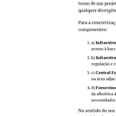
torno de um projet
qualquer divergênc
Para a concretizaç
componentes:
a)
Infraestr
acesso à bar
b)
Infraestr
regulação e r
c)
Central F
na área adjac
d)
Fornecime
da albufeira
necessidades
No sentido do seu