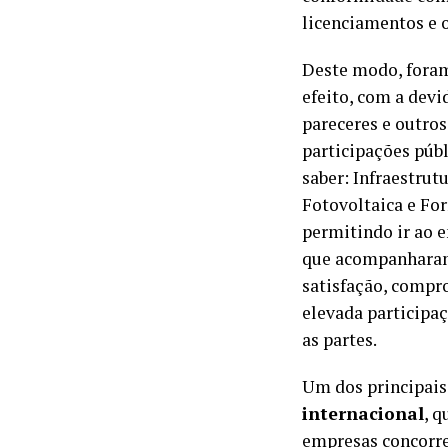
licenciamentos e 
Deste modo, foram 
efeito, com a devi
pareceres e outro
participações púb
saber: Infraestrut
Fotovoltaica e Fo
permitindo ir ao e
que acompanharam 
satisfação, compro
elevada participaç
as partes.
Um dos principais 
internacional
, q
empresas concorre