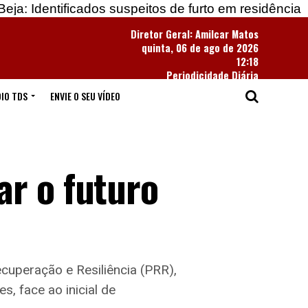
ificados suspeitos de furto em residência
Apreend
Diretor Geral: Amilcar Matos
quinta, 06 de ago de 2026
12:18
Periodicidade Diária
IO TDS
ENVIE O SEU VÍDEO
ar o futuro
cuperação e Resiliência (PRR),
, face ao inicial de