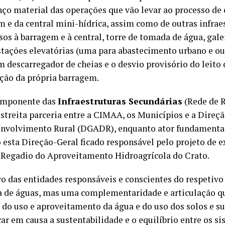
nço material das operações que vão levar ao processo de
 e da central mini-hídrica, assim como de outras infrae
os à barragem e à central, torre de tomada de água, gale
stações elevatórias (uma para abastecimento urbano e ou
m descarregador de cheias e o desvio provisório do leito 
ução da própria barragem.
componente das
Infraestruturas Secundárias
(Rede de R
streita parceria entre a CIMAA, os Municípios e a Direç
envolvimento Rural (DGADR), enquanto ator fundamental
 esta Direção-Geral ficado responsável pelo projeto de 
e Regadio do Aproveitamento Hidroagrícola do Crato.
vo das entidades responsáveis e conscientes do respetivo
 de águas, mas uma complementaridade e articulação q
a do uso e aproveitamento da água e do uso dos solos e s
ar em causa a sustentabilidade e o equilíbrio entre os si