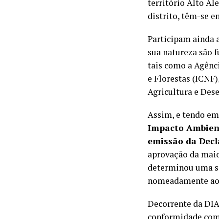
território Alto A
distrito, têm-se 
Participam ainda a
sua natureza são 
tais como a Agênc
e Florestas (ICNF)
Agricultura e Des
Assim, e tendo em 
Impacto Ambien
emissão da Decl
aprovação da maio
determinou uma sé
nomeadamente ao ní
Decorrente da DIA
conformidade com 