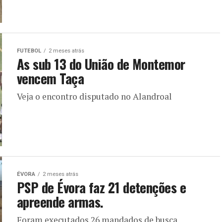
FUTEBOL
2 meses atrás
As sub 13 do União de Montemor
vencem Taça
Veja o encontro disputado no Alandroal
ÉVORA
2 meses atrás
PSP de Évora faz 21 detenções e
apreende armas.
Foram executados 26 mandados de busca