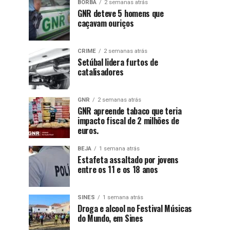
BORBA
2 semanas atrás
GNR deteve 5 homens que
caçavam ouriços
CRIME
2 semanas atrás
Setúbal lidera furtos de
catalisadores
GNR
2 semanas atrás
GNR apreende tabaco que teria
impacto fiscal de 2 milhões de
euros.
BEJA
1 semana atrás
Estafeta assaltado por jovens
entre os 11 e os 18 anos
SINES
1 semana atrás
Droga e alcool no Festival Músicas
do Mundo, em Sines