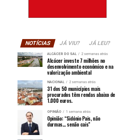
NOTÍCIAS
JÁ VIU?
JÁ LEU?
ALCÁCER DO SAL
2 semanas atrás
Alcácer investe 7 milhões no
desenvolvimento económico e na
valorização ambiental
NACIONAL
2 semanas atrás
31 dos 50 municípios mais
procurados têm rendas abaixo de
1.000 euros.
OPINIÃO
1 semana atrás
Opinião: “Sidónio Pais, não
durmas… senão cais”