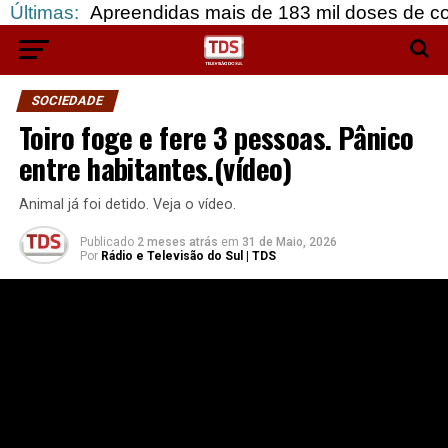
Apreendidas mais de 183 mil doses de cocaína, em
Últimas:
SOCIEDADE
Toiro foge e fere 3 pessoas. Pânico
entre habitantes.(vídeo)
Animal já foi detido. Veja o vídeo.
Publicado
2 meses atrás
em
31 de Maio, 2026
Por
Rádio e Televisão do Sul | TDS