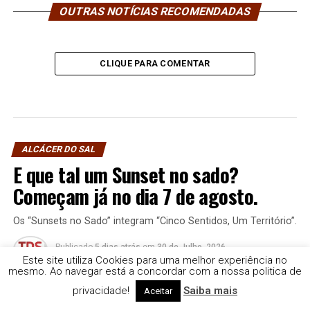
OUTRAS NOTÍCIAS RECOMENDADAS
CLIQUE PARA COMENTAR
ALCÁCER DO SAL
E que tal um Sunset no sado?
Começam já no dia 7 de agosto.
Os “Sunsets no Sado” integram “Cinco Sentidos, Um Território”.
Publicado
5 dias atrás
em
30 de Julho, 2026
Por
Rádio e Televisão do Sul | TDS
Este site utiliza Cookies para uma melhor experiência no
mesmo. Ao navegar está a concordar com a nossa politica de
privacidade!
Saiba mais
Aceitar