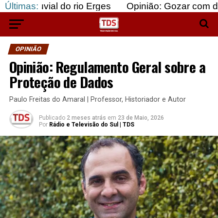
l do rio Erges
Últimas:
Opinião: Gozar com doentes e baj
OPINIÃO
Opinião: Regulamento Geral sobre a
Proteção de Dados
Paulo Freitas do Amaral | Professor, Historiador e Autor
Publicado
2 meses atrás
em
23 de Maio, 2026
Por
Rádio e Televisão do Sul | TDS