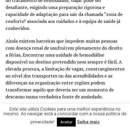
do tratamento de hemodiálise, viajar pode ser
desafiante, exigindo uma preparação rigorosa e
capacidade de adaptação para sair da chamada “zona de
conforto” associada aos cuidados e à equipa de saúde já
conhecidos.
Ainda existem barreiras que impedem muitas pessoas
com doença renal de usufruírem plenamente do direito
a férias. Encontrar uma unidade de hemodiálise
disponível no destino pretendido nem sempre é fácil. A
elevada procura, a limitação de vagas, constrangimentos
ao nível dos transportes ou das acessibilidades e as
diferenças na organização entre regiões podem
transformar aquilo que deveria ser um momento de
descanso numa verdadeira fonte de ansiedade.
É por isso que o planeamento antecipado é tão
Este site utiliza Cookies para uma melhor experiência no
mesmo. Ao navegar está a concordar com a nossa politica de
importante. Quanto mais cedo forem realizados os
privacidade!
Saiba mais
Aceitar
contactos entre a unidade de hemodiálise de origem e a