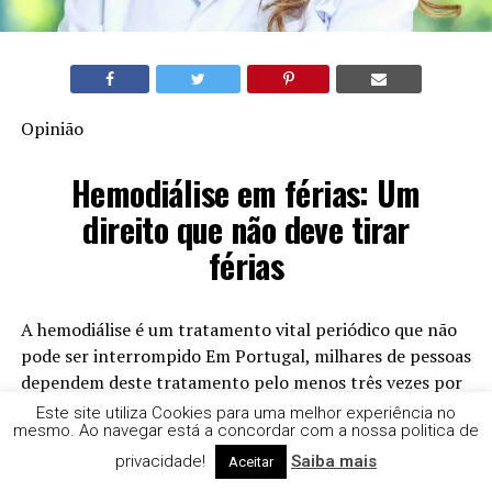
Opinião
Hemodiálise em férias: Um
direito que não deve tirar
férias
A hemodiálise é um tratamento vital periódico que não
pode ser interrompido Em Portugal, milhares de pessoas
dependem deste tratamento pelo menos três vezes por
semana, durante várias horas, para substituir
Este site utiliza Cookies para uma melhor experiência no
mesmo. Ao navegar está a concordar com a nossa politica de
parcialmente a função dos rins. Esta regularidade do
tratamento é essencial para manter o equilíbrio do
privacidade!
Saiba mais
Aceitar
organismo e evitar complicações graves. A interrupção