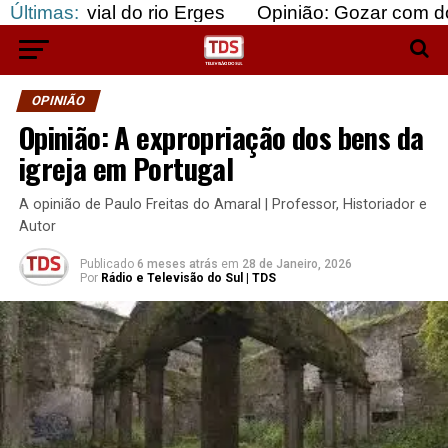
l do rio Erges
Últimas:
Opinião: Gozar com doentes e baj
OPINIÃO
Opinião: A expropriação dos bens da
igreja em Portugal
A opinião de Paulo Freitas do Amaral | Professor, Historiador e
Autor
Publicado
6 meses atrás
em
28 de Janeiro, 2026
Por
Rádio e Televisão do Sul | TDS