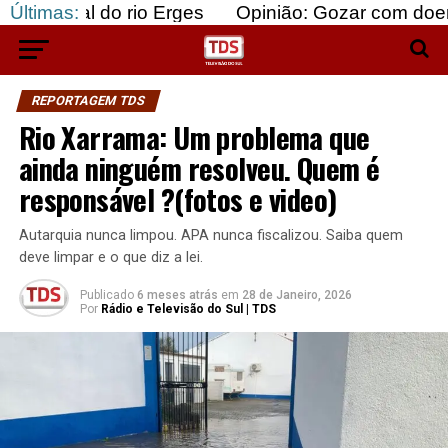
io Erges
Últimas:
Opinião: Gozar com doentes e bajular o
REPORTAGEM TDS
Rio Xarrama: Um problema que
ainda ninguém resolveu. Quem é
responsável ?(fotos e video)
Autarquia nunca limpou. APA nunca fiscalizou. Saiba quem
deve limpar e o que diz a lei.
Publicado
6 meses atrás
em
28 de Janeiro, 2026
Por
Rádio e Televisão do Sul | TDS