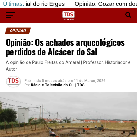
l do rio Erges
Últimas:
Opinião: Gozar com doentes e baj
OPINIÃO
Opinião: Os achados arqueológicos
perdidos de Alcácer do Sal
A opinião de Paulo Freitas do Amaral | Professor, Historiador e
Autor
Publicado
5 meses atrás
em
11 de Março, 2026
Por
Rádio e Televisão do Sul | TDS