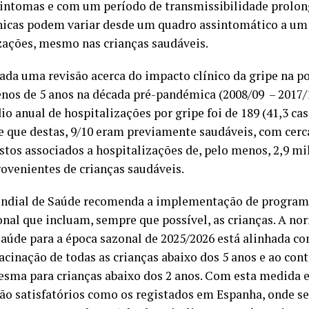
intomas e com um período de transmissibilidade prolon
nicas podem variar desde um quadro assintomático a um
izações, mesmo nas crianças saudáveis.
cada uma revisão acerca do impacto clínico da gripe na p
nos de 5 anos na década pré-pandémica (2008/09
– 2017
 anual de hospitalizações por gripe foi de 189 (41,3 ca
 e que destas, 9/10 eram previamente saudáveis, com cerc
stos associados a hospitalizações de, pelo menos, 2,9 mi
ovenientes de crianças saudáveis.
ndial de Saúde recomenda a implementação de program
onal que incluam, sempre que possível, as crianças. A no
aúde para a época sazonal de 2025/2026 está alinhada co
cinação de todas as crianças abaixo dos 5 anos e ao con
esma para crianças abaixo dos 2 anos. Com esta medida e
tão satisfatórios como os registados em Espanha, onde s