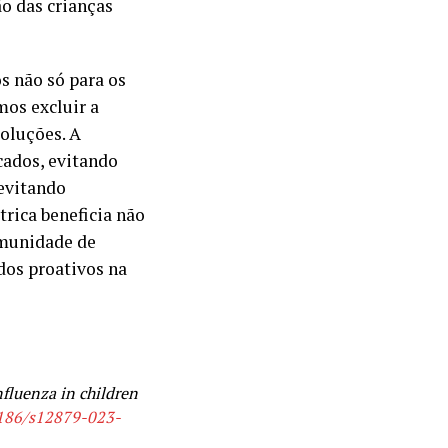
o das crianças
s não só para os
os excluir a
oluções. A
cados, evitando
 evitando
rica beneficia não
imunidade de
dos proativos na
nfluenza in children
1186/s12879-023-