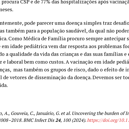
 procura CSP e de 77% das hospitalizações após vacinaçã
meses.
entemente, pode parecer uma doença simples traz desafio
mas também para a população saudável, da qual não podem
ica. Como Médica de Família procuro sempre antecipar s
e em idade pediátrica vem dar resposta aos problemas fo
 a qualidade da vida das crianças e das suas famílias e
r e laboral bem como custos. A vacinação em idade pediát
nças,
mas também os grupos de risco, dado o efeito de 
el de vetores de disseminação da doença. Devemos ser to
ida.
, A., Gouveia, C., Januário, G. et al. Uncovering the burden of I
 2008–2018. BMC Infect Dis
24
, 100 (2024).
https://doi.org/10.