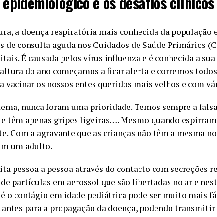
epidemiológico e os desafios clínicos
tura, a doença respiratória mais conhecida da população 
s de consulta aguda nos Cuidados de Saúde Primários (C
itais. É causada pelos vírus influenza e é conhecida a sua
altura do ano começamos a ficar alerta e corremos todos
a vacinar os nossos entes queridos mais velhos e com vá
 tema, nunca foram uma prioridade. Temos sempre a falsa
ue têm apenas gripes ligeiras…. Mesmo quando espirra
te. Com a agravante que as crianças não têm a mesma no
tem um adulto.
ita pessoa a pessoa através do contacto com secreções re
 de partículas em aerossol que são libertadas no ar e nes
 o contágio em idade pediátrica pode ser muito mais fác
tantes para a propagação da doença, podendo transmitir 