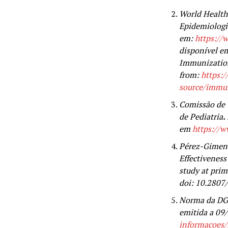
World Health
Epidemiologi
em:
https://
disponível e
Immunization
from:
https:/
source/immun
Comissão de 
de Pediatria
.
em
https://w
Pérez-Gimeno 
Effectiveness
study at prim
doi: 10.2807
Norma da DGS
emitida a 09
informacoes