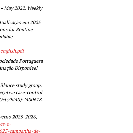
 – May 2022. Weekly
tualização em 2025
ns for Routine
ilable
english.pdf
Sociedade Portuguesa
inação Disponível
llance study group.
negative case-control
 Oct;29(40):2400618.
verno 2025-2026,
es-e-
2025-campanha-de-