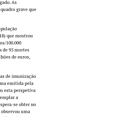
gado. As
 quadro grave que
opulação
/18) que mostrou
sos/100.000
a de 95 mortes
lhões de euros,
as de imunização
rma emitida pela
m esta perspetiva
templar a
spera-se obter no
e observou uma