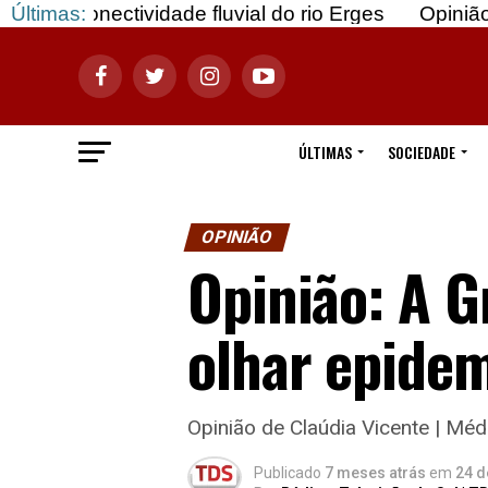
tividade fluvial do rio Erges
Últimas:
Opinião: Gozar co
ÚLTIMAS
SOCIEDADE
OPINIÃO
Opinião: A G
olhar epidem
Opinião de Claúdia Vicente | Méd
Publicado
7 meses atrás
em
24 d