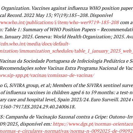
 Organization. Vaccines against influenza WHO position paper
cal Record. 2022 May 13; 97(19):185–208. Disponível
www.who.int/publications/i/item/who-wer9719-185-208
com a
m: Table 1: Summary of WHO Position Papers –
Recommendatio
. January 2025. Geneva: World Health Organization; 2025. Ava
/cdn.who.int/media/docs/default-
ization/immunization_schedules/table_1_january_2025_web_
Vacinas da Sociedade Portuguesa de Infeciologia Pediátrica e 
Recomendações sobre Vacinas Extra Programa Nacional de Vac
ww.sip-spp.pt/vacinas/comissao-de-vacinas/
G, SiVIRA group, et al; Members of the SiVIRA sentinel survei
 of influenza vaccines in children aged 6 to 59 months: a test-
ary care and hospital level, Spain 2023/24. Euro Surveill. 2024
/1560-7917.ES.2024.29.40.2400618.
: Campanha de Vacinação Sazonal contra a Gripe: Outono-In
/09/2025, disponível em:
https://www.dgs.pt/normas-orientaco
/normas-e-circulares-normativas/norma-n-0092025-de-0909