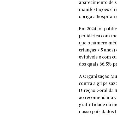
aparecimento de s
manifestações clí
obriga a hospital
Em 2024 foi publi
pediátrica com me
que o número médio
crianças < 5 anos)
evitáveis e com cu
dos quais 66,5% pr
A Organização Mu
contra a gripe saz
Direção Geral da S
ao recomendar a va
gratuitidade da m
nosso país dados 