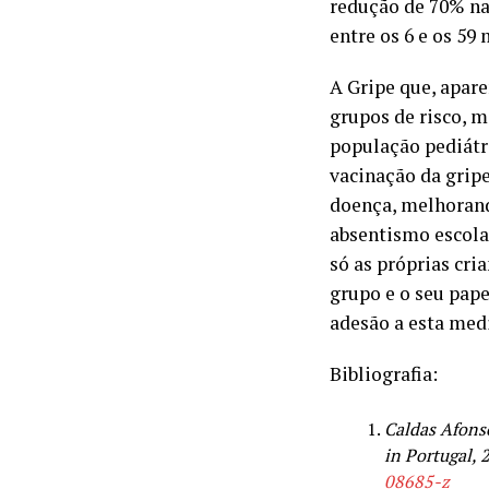
redução de 70% na
entre os 6 e os 59 
A Gripe que, apar
grupos de risco, 
população pediátr
vacinação da grip
doença, melhorando
absentismo escola
só as próprias cria
grupo e o seu pap
adesão a esta med
Bibliografia:
Caldas Afonso
in Portugal,
08685-z