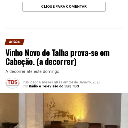
CLIQUE PARA COMENTAR
MORA
Vinho Novo de Talha prova-se em
Cabeção. (a decorrer)
A decorrer até este domingo.
Publicado
6 meses atrás
em
24 de Janeiro, 2026
Por
Rádio e Televisão do Sul | TDS