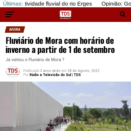
nectividade fluvial do rio Erges
Últimas:
Opinião: Gozar 
MORA
Fluviário de Mora com horário de
inverno a partir de 1 de setembro
Já visitou o Fluviário de Mora ?
Publicado
3 anos atrás
em
28 de Agosto, 2023
Por
Rádio e Televisão do Sul | TDS