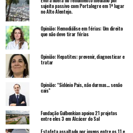
Évora lidera no rendimento mediano por
sujeito passivo com Portalegre em 1º lugar
no Alto Alentejo.
Opinião: Hemodiálise em férias: Um direito
que não deve tirar férias
Opinião: Hepatites: prevenir, diagnosticar e
tratar
Opinião: “Sidónio Pais, não durmas… senão
cais”
Fundação Gulbenkian apoiou 21 projetos
entre eles 3 em Alcácer do Sal
Estafeta assaltado por jovens entre os 11 e