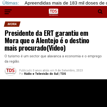
reendidas mais de 183 mil doses de cocaína, em G
Últimas:
MORA
Presidente da ERT garantiu em
Mora que o Alentejo é o destino
mais procurado(Video)
O turismo é um sector que alavanca a economia e o emprego
da região.
Publicado
3 anos atrás
em
9 de Setembro, 2023
Por
Rádio e Televisão do Sul | TDS