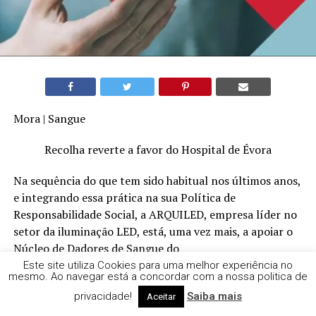
Mora | Sangue
Recolha reverte a favor do Hospital de Évora
Na sequência do que tem sido habitual nos últimos anos,
e integrando essa prática na sua Política de
Responsabilidade Social, a ARQUILED, empresa líder no
setor da iluminação LED, está, uma vez mais, a apoiar o
Núcleo de Dadores de Sangue do
concelho de Mora.
Este site utiliza Cookies para uma melhor experiência no
mesmo. Ao navegar está a concordar com a nossa politica de
O apoio da empresa do Grupo Visabeira materializa-se
privacidade!
Saiba mais
Aceitar
ao nível das ações de sensibilização para a importância