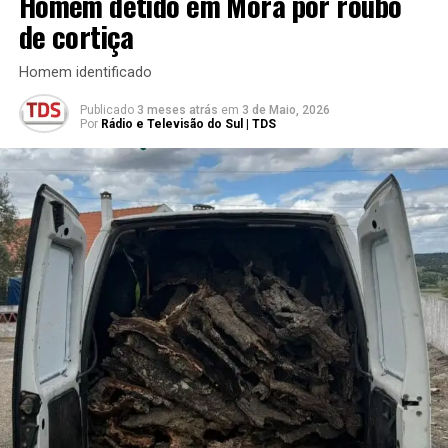
Homem detido em Mora por roubo
de cortiça
Homem identificado
Publicado
3 meses atrás
em
3 de Maio, 2026
Por
Rádio e Televisão do Sul | TDS