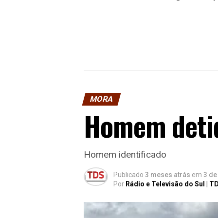
MORA
Homem detid
Homem identificado
Publicado
3 meses atrás
em
3 de
Por
Rádio e Televisão do Sul | T