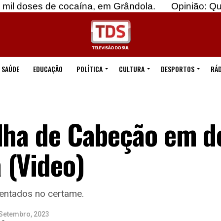
 cocaína, em Grândola.
Opinião: Quebremos o e
SAÚDE
EDUCAÇÃO
POLÍTICA
CULTURA
DESPORTOS
RÁD
alha de Cabeção em 
 (Video)
entados no certame.
 Setembro, 2023