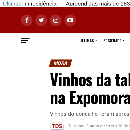
residência
Últimas:
Apreendidas mais de 183 mil doses de
ÚLTIMAS
SOCIEDADE
MORA
Vinhos da t
na Expomora
Vinhos do concelho foram apres
Publicado
3 anos atrás
em
10 de