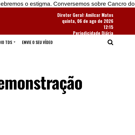
stigma. Conversemos sobre Cancro do Pulmão
E
Diretor Geral: Amilcar Matos
quinta, 06 de ago de 2026
12:15
Periodicidade Diária
IO TDS
ENVIE O SEU VÍDEO
demonstração