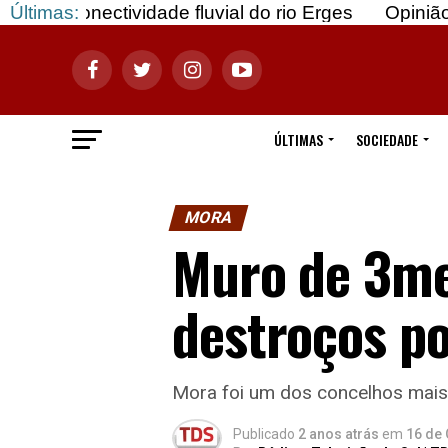
vidade fluvial do rio Erges
Últimas:
Opinião: Gozar com 
ÚLTIMAS
SOCIEDADE
MORA
Muro de 3met
destroços po
Mora foi um dos concelhos mais
Publicado
2 anos atrás
em
16 de 