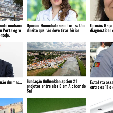
mento mediano
Opinião: Hemodiálise em férias: Um
Opinião: Hepat
om Portalegre
direito que não deve tirar férias
diagnosticar 
entejo.
Fundação Gulbenkian apoiou 21
s, não durmas…
Estafeta assa
projetos entre eles 3 em Alcácer do
entre os 11 e
Sal