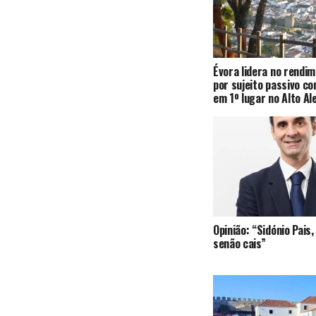
Évora lidera no rendi
por sujeito passivo c
em 1º lugar no Alto Al
Opinião: “Sidónio Pai
senão cais”