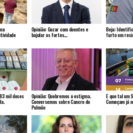
 na
Opinião: Gozar com doentes e
Beja: Identif
tividade
bajular os fortes…
furto em resi
83 mil doses
Opinião: Quebremos o estigma.
E que tal um 
la.
Conversemos sobre Cancro do
Começam já no
Pulmão