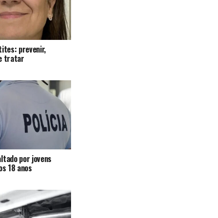
ites: prevenir,
e tratar
ltado por jovens
 os 18 anos