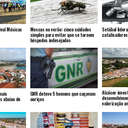
ival Músicas
Moscas no verão: cinco cuidados
Setúbal lider
simples para evitar que se tornem
catalisadores
hóspedes indesejados
Alcácer inves
mais
GNR deteve 5 homens que caçavam
desenvolvime
s abaixo de
ouriços
valorização a