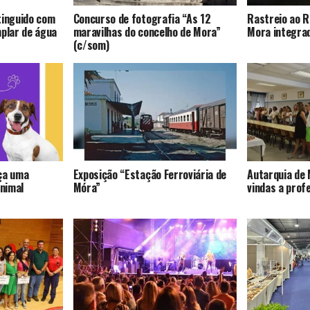
tinguido com
Concurso de fotografia “As 12
Rastreio ao R
mplar de água
maravilhas do concelho de Mora”
Mora integrad
(c/som)
ça uma
Exposição “Estação Ferroviária de
Autarquia de 
nimal
Móra”
vindas a prof