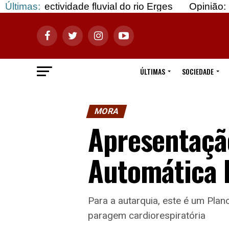
ividade fluvial do rio Erges
Últimas:
Opinião: Gozar com
ÚLTIMAS
SOCIEDADE
MORA
Apresentação
Automática 
Para a autarquia, este é um Plan
paragem cardiorespiratória