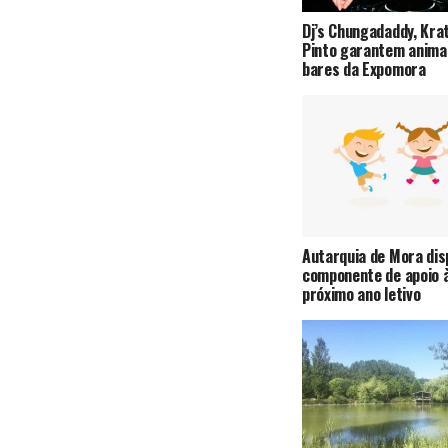
Dj’s Chungadaddy, Kra
Pinto garantem anima
bares da Expomora
Autarquia de Mora di
componente de apoio à
próximo ano letivo