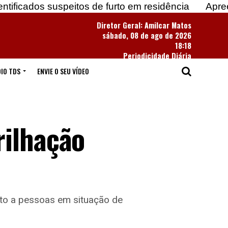
 suspeitos de furto em residência
Apreendidas ma
Diretor Geral: Amilcar Matos
sábado, 08 de ago de 2026
18:18
Periodicidade Diária
IO TDS
ENVIE O SEU VÍDEO
rilhação
ato a pessoas em situação de