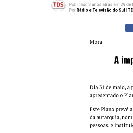
Publicado
3 anos atrás
em
29 de 
Por
Rádio e Televisão do Sul | T
Mora
A im
Dia 31 de maio, a 
apresentado o Pla
Este Plano prevê 
da autarquia, nom
pessoas, e institu