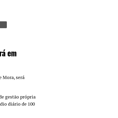
rá em
e Mora, será
de gestão própria
io diário de 100