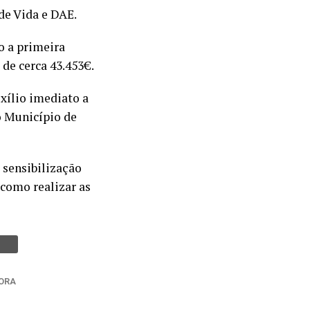
de Vida e DAE.
o a primeira
 de cerca 43.453€.
xílio imediato a
o Município de
 sensibilização
 como realizar as
ORA