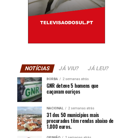
NOTÍCIAS
JÁ VIU?
JÁ LEU?
BORBA
2 semanas atrás
GNR deteve 5 homens que
caçavam ouriços
NACIONAL
2 semanas atrás
31 dos 50 municípios mais
procurados têm rendas abaixo de
1.000 euros.
OPINIÃO
2 semanas atrás