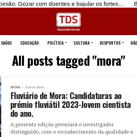
 com doentes e bajular os fortes…
Beja: Identifi
SAÚDE
EDUCAÇÃO
POLÍTICA
CULTURA
DESPORTOS
RÁD
All posts tagged "mora"
MORA
3 anos atrás
Fluviário de Mora: Candidaturas ao
prémio fluviátil 2023-Jovem cientista
do ano.
A presente edição premiará o investigador
distinguido, com o reconhecimento da qualidade e