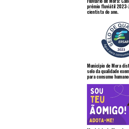
Fluviário de Mora: Can
prémio fluviátil 2023
cientista do ano.
Município de Mora dis
selo da qualidade exe
para consumo humano