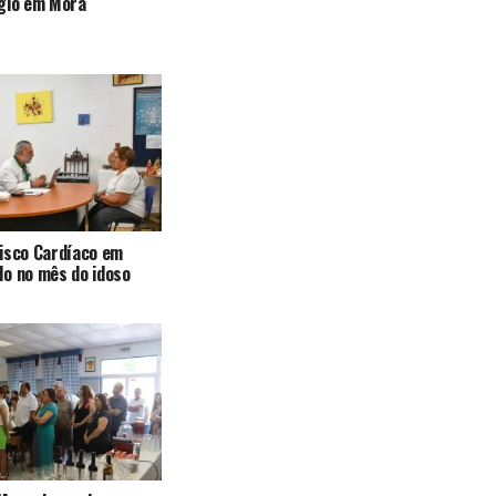
ógio em Mora
isco Cardíaco em
o no mês do idoso