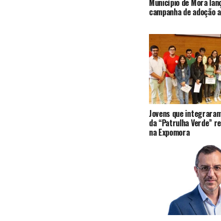
Município de Mora lan
campanha de adoção a
Jovens que integraram
da “Patrulha Verde” r
na Expomora