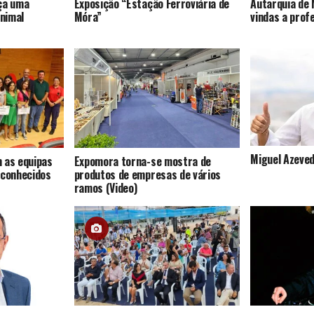
ça uma
Exposição “Estação Ferroviária de
Autarquia de 
nimal
Móra”
vindas a prof
Miguel Azeved
 as equipas
Expomora torna-se mostra de
econhecidos
produtos de empresas de vários
ramos (Video)