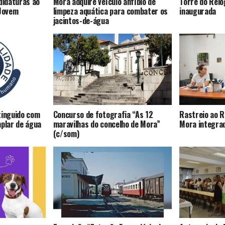
didaturas ao
Mora adquire veículo anfíbio de
Torre do Rel
-Jovem
limpeza aquática para combater os
inaugurada
jacintos-de-água
tinguido com
Concurso de fotografia “As 12
Rastreio ao R
mplar de água
maravilhas do concelho de Mora”
Mora integrad
(c/som)