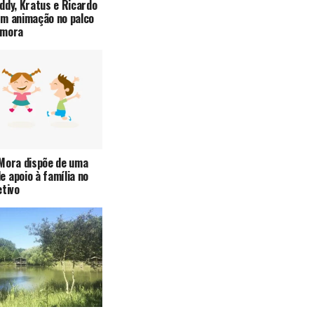
ddy, Kratus e Ricardo
em animação no palco
omora
Mora dispõe de uma
 apoio à família no
etivo