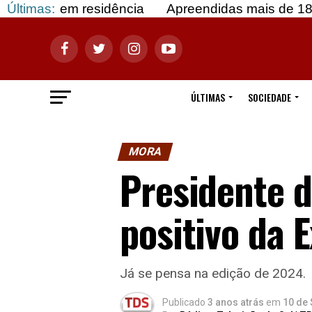
 em residência
Últimas:
Apreendidas mais de 183 mil dose
ÚLTIMAS
SOCIEDADE
MORA
Presidente d
positivo da 
Já se pensa na edição de 2024.
Publicado
3 anos atrás
em
10 de