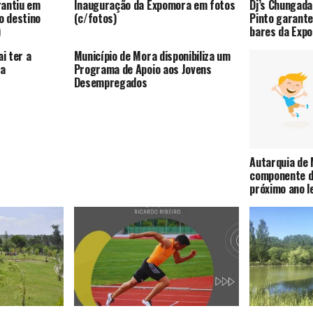
rantiu em
Inauguração da Expomora em fotos
Dj’s Chungada
o destino
(c/fotos)
Pinto garant
)
bares da Exp
i ter a
Município de Mora disponibiliza um
a
Programa de Apoio aos Jovens
Desempregados
Autarquia de 
componente de
próximo ano l