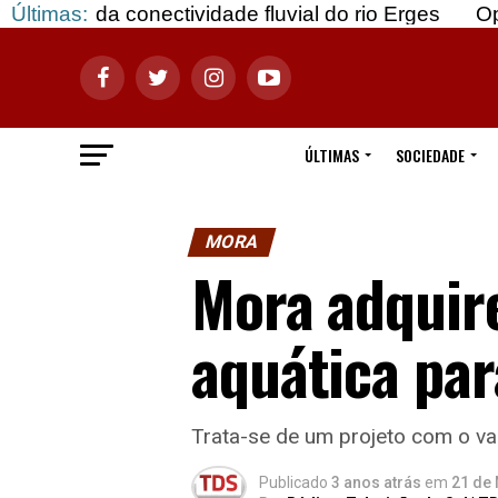
conectividade fluvial do rio Erges
Últimas:
Opinião: Goza
ÚLTIMAS
SOCIEDADE
MORA
Mora adquire
aquática par
Trata-se de um projeto com o va
Publicado
3 anos atrás
em
21 de