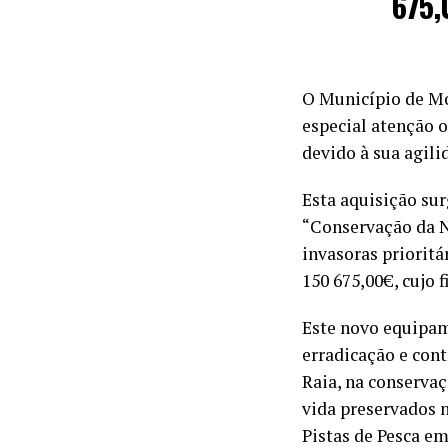
675,
O Município de Mo
especial atenção 
devido à sua agili
Esta aquisição su
“Conservação da Na
invasoras prioritá
150 675,00€, cujo 
Este novo equipam
erradicação e cont
Raia, na conservaç
vida preservados n
Pistas de Pesca e