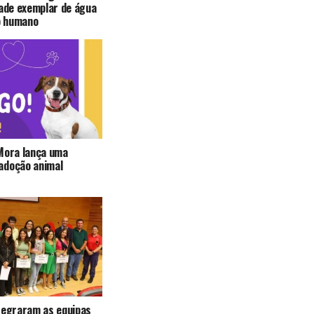
dade exemplar de água
o humano
Mora lança uma
adoção animal
tegraram as equipas