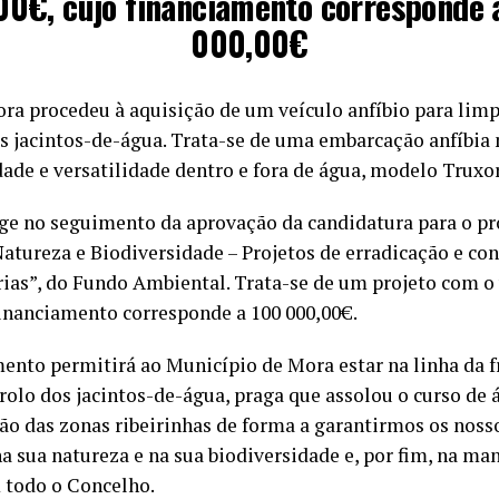
00€, cujo financiamento corresponde 
000,00€
ra procedeu à aquisição de um veículo anfíbio para lim
os jacintos-de-água. Trata-se de uma embarcação anfíbia
dade e versatilidade dentro e fora de água, modelo Truxo
rge no seguimento da aprovação da candidatura para o pr
tureza e Biodiversidade – Projetos de erradicação e con
rias”, do Fundo Ambiental. Trata-se de um projeto com o 
financiamento corresponde a 100 000,00€.
ento permitirá ao Município de Mora estar na linha da f
rolo dos jacintos-de-água, praga que assolou o curso de 
ão das zonas ribeirinhas de forma a garantirmos os noss
a sua natureza e na sua biodiversidade e, por fim, na m
m todo o Concelho.