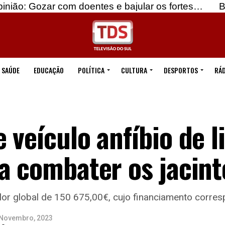
r com doentes e bajular os fortes…
Beja: Identif
SAÚDE
EDUCAÇÃO
POLÍTICA
CULTURA
DESPORTOS
RÁD
 veículo anfíbio de 
a combater os jacin
lor global de 150 675,00€, cujo financiamento corre
 Novembro, 2023