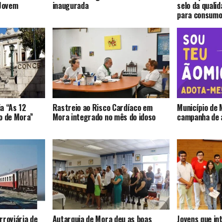
-Jovem
inaugurada
selo da quali
para consum
a “As 12
Rastreio ao Risco Cardíaco em
Município de 
o de Mora”
Mora integrado no mês do idoso
campanha de 
rroviária de
Autarquia de Mora deu as boas
Jovens que in