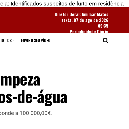
icados suspeitos de furto em residência
Apreendid
Diretor Geral: Amilcar Matos
sexta, 07 de ago de 2026
09:35
Periodicidade Diária
IO TDS
ENVIE O SEU VÍDEO
limpeza
tos-de-água
sponde a 100 000,00€.