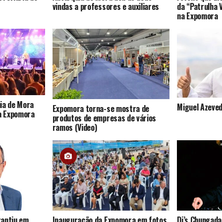
vindas a professores e auxiliares
da “Patrulha 
na Expomora
ia de Mora
Miguel Azeved
Expomora torna-se mostra de
da Expomora
produtos de empresas de vários
ramos (Video)
rantiu em
Inauguração da Expomora em fotos
Dj’s Chungada