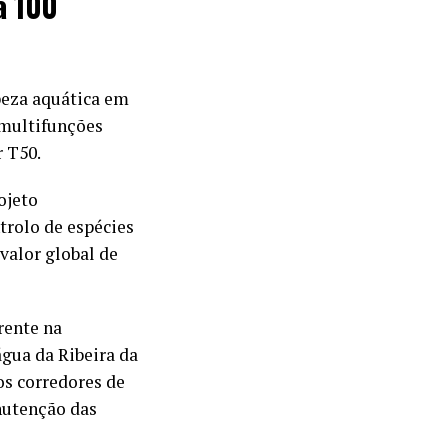
a 100
peza aquática em
 multifunções
r T50.
ojeto
trolo de espécies
valor global de
rente na
água da Ribeira da
os corredores de
anutenção das