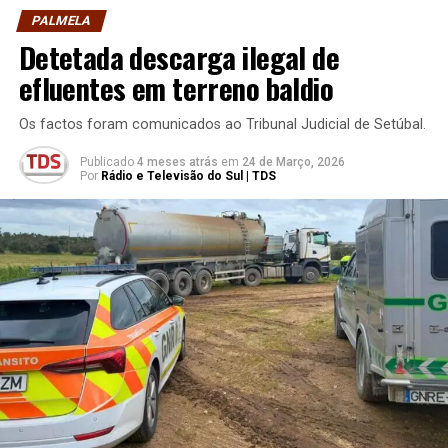
PALMELA
Detetada descarga ilegal de
efluentes em terreno baldio
Os factos foram comunicados ao Tribunal Judicial de Setúbal.
Publicado
4 meses atrás
em
24 de Março, 2026
Por
Rádio e Televisão do Sul | TDS