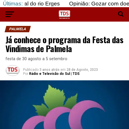
 do rio Erges
Últimas:
Opinião: Gozar com doentes e baju
PALMELA
Já conhece o programa da Festa das
Vindimas de Palmela
festa de 30 agosto a 5 setembro
Publicado
3 anos atrás
em
28 de Agosto, 2023
Por
Rádio e Televisão do Sul | TDS