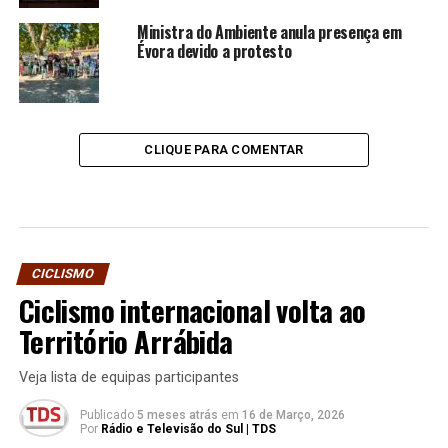
Ministra do Ambiente anula presença em
Évora devido a protesto
CLIQUE PARA COMENTAR
CICLISMO
Ciclismo internacional volta ao
Território Arrábida
Veja lista de equipas participantes
Publicado
5 meses atrás
em
16 de Março, 2026
Por
Rádio e Televisão do Sul | TDS