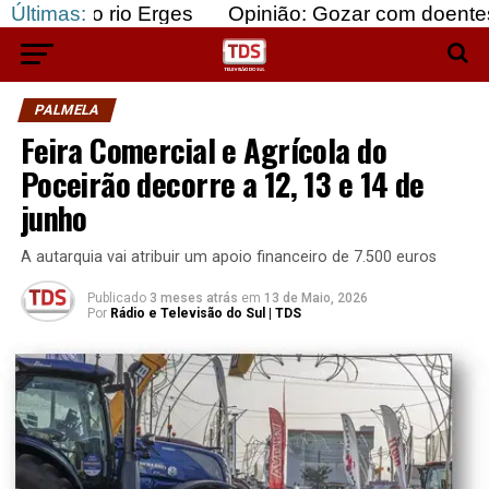
rio Erges
Últimas:
Opinião: Gozar com doentes e bajular 
PALMELA
Feira Comercial e Agrícola do
Poceirão decorre a 12, 13 e 14 de
junho
A autarquia vai atribuir um apoio financeiro de 7.500 euros
Publicado
3 meses atrás
em
13 de Maio, 2026
Por
Rádio e Televisão do Sul | TDS