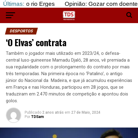
rio Erges
Últimas:
Opinião: Gozar com doentes e bajular 
DESPORTOS
‘O Elvas’ contrata
Também o jogador mais utilizado em 2023/24, o defesa-
central luso-guineense Mamadu Djaló, 28 anos, vê premiada a
sua regularidade com o prolongamento do contrato por mais
três temporadas. Na primeira época no ‘Patalino’, o antigo
júnior do Nacional da Madeira, e que já acumulou experiências
em França e nas Honduras, participou em 28 jogos, que se
traduziram em 2.470 minutos de competição e apontou dois
golos.
Publicado
2 anos atrás
em
27 de Maio, 2024
Por
TDSam