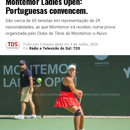
Montemor Ladies Open:
Portuguesas convencem.
São cerca de 65 tenistas em representação de 29
nacionalidades, as que Montemor irá receber, numa prova
organizada pelo Clube de Ténis de Montemor-o-Novo
Publicado
2 meses atrás
em
3 de Junho, 2026
Por
Rádio e Televisão do Sul | TDS