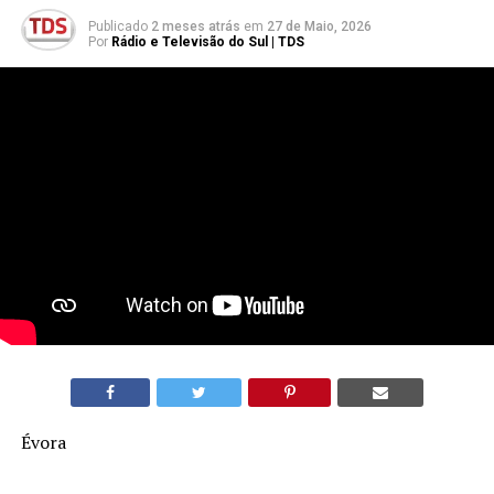
Publicado
2 meses atrás
em
27 de Maio, 2026
Por
Rádio e Televisão do Sul | TDS
Évora