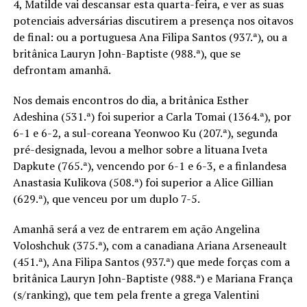
4, Matilde vai descansar esta quarta-feira, e ver as suas
potenciais adversárias discutirem a presença nos oitavos
de final: ou a portuguesa Ana Filipa Santos (937.ª), ou a
britânica Lauryn John-Baptiste (988.ª), que se
defrontam amanhã.
Nos demais encontros do dia, a britânica Esther
Adeshina (531.ª) foi superior a Carla Tomai (1364.ª), por
6-1 e 6-2, a sul-coreana Yeonwoo Ku (207.ª), segunda
pré-designada, levou a melhor sobre a lituana Iveta
Dapkute (765.ª), vencendo por 6-1 e 6-3, e a finlandesa
Anastasia Kulikova (508.ª) foi superior a Alice Gillian
(629.ª), que venceu por um duplo 7-5.
Amanhã será a vez de entrarem em ação Angelina
Voloshchuk (375.ª), com a canadiana Ariana Arseneault
(451.ª), Ana Filipa Santos (937.ª) que mede forças com a
britânica Lauryn John-Baptiste (988.ª) e Mariana França
(s/ranking), que tem pela frente a grega Valentini