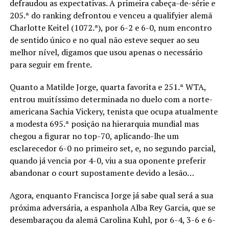
defraudou as expectativas. A primeira cabeça-de-série e
205.ª do ranking defrontou e venceu a qualifyier alemã
Charlotte Keitel (1072.ª), por 6-2 e 6-0, num encontro
de sentido único e no qual não esteve sequer ao seu
melhor nível, digamos que usou apenas o necessário
para seguir em frente.
Quanto a Matilde Jorge, quarta favorita e 251.ª WTA,
entrou muitíssimo determinada no duelo com a norte-
americana Sachia Vickery, tenista que ocupa atualmente
a modesta 695.ª posição na hierarquia mundial mas
chegou a figurar no top-70, aplicando-lhe um
esclarecedor 6-0 no primeiro set, e, no segundo parcial,
quando já vencia por 4-0, viu a sua oponente preferir
abandonar o court supostamente devido a lesão…
Agora, enquanto Francisca Jorge já sabe qual será a sua
próxima adversária, a espanhola Alba Rey Garcia, que se
desembaraçou da alemã Carolina Kuhl, por 6-4, 3-6 e 6-