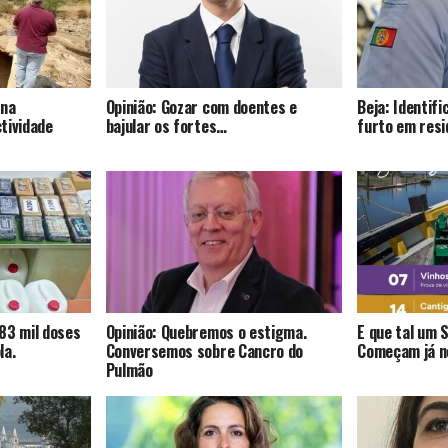
 na
Opinião: Gozar com doentes e
Beja: Identif
tividade
bajular os fortes…
furto em resi
83 mil doses
Opinião: Quebremos o estigma.
E que tal um 
la.
Conversemos sobre Cancro do
Começam já no
Pulmão