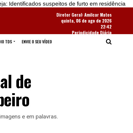
ados suspeitos de furto em residência
Apreendidas
Diretor Geral: Amilcar Matos
quinta, 06 de ago de 2026
22:42
Periodicidade Diária
IO TDS
ENVIE O SEU VÍDEO
al de
beiro
 imagens e em palavras.