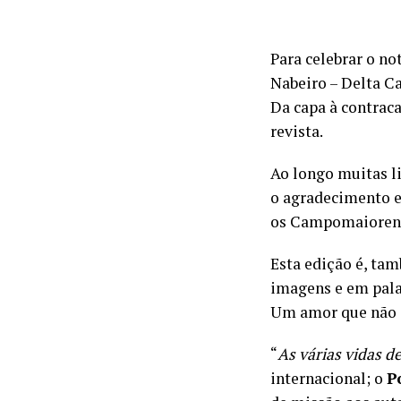
Para celebrar o no
Nabeiro – Delta Caf
Da capa à contraca
revista.
Ao longo muitas l
o agradecimento e
os Campomaioren
Esta edição é, ta
imagens e em pala
Um amor que não se
“
As várias vidas d
internacional; o
P