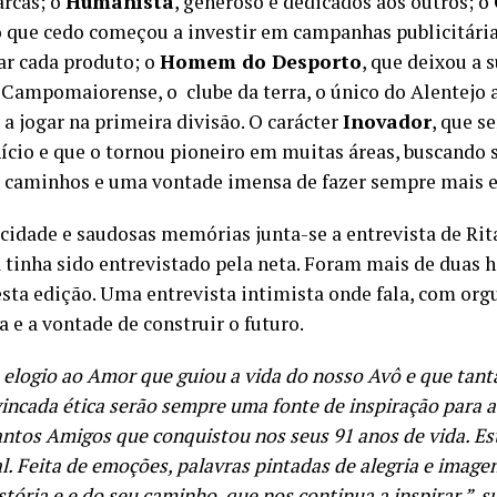
arcas; o
Humanista
, generoso e dedicados aos outros; o
io que cedo começou a investir em campanhas publicitári
r cada produto; o
Homem do Desporto
, que deixou a 
 Campomaiorense, o clube da terra, o único do Alentejo a
 a jogar na primeira divisão. O carácter
Inovador
, que s
nício e que o tornou pioneiro em muitas áreas, buscando
 caminhos e uma vontade imensa de fazer sempre mais e
cidade e saudosas memórias junta-se a entrevista de Rit
 tinha sido entrevistado pela neta. Foram mais de duas 
sta edição. Uma entrevista intimista onde fala, com orgu
a e a vontade de construir o futuro.
elogio ao Amor que guiou a vida do nosso Avô e que tanta
vincada ética serão sempre uma fonte de inspiração para a
ntos Amigos que conquistou nos seus 91 anos de vida. Est
al. Feita de emoções, palavras pintadas de alegria e image
tória e e do seu caminho, que nos continua a inspirar.”, s