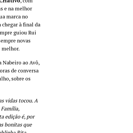
Criativo
, com
as e na melhor
sua marca no
 chegar à final da
empre guiou Rui
 sempre novas
 melhor.
a Nabeiro ao Avô,
horas de conversa
lho, sobre os
s vidas tocou. A
 Família,
a edição é, por
ns bonitas que
ublinha Rita