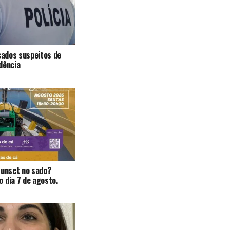
icados suspeitos de
dência
Sunset no sado?
 dia 7 de agosto.