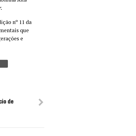
.
dição nº 11 da
amentais que
gerações e
cio de