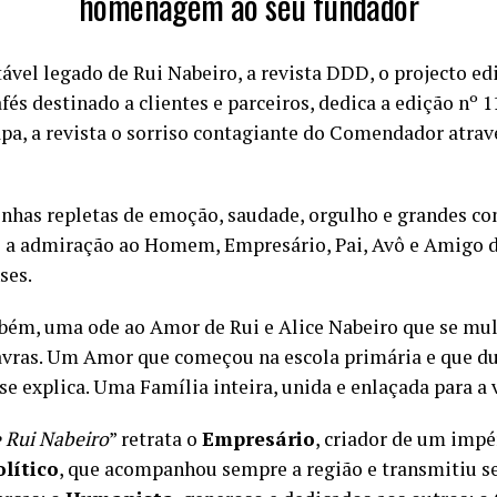
homenagem ao seu fundador
tável legado de Rui Nabeiro, a revista DDD, o projecto ed
és destinado a clientes e parceiros, dedica a edição nº 11
pa, a revista o sorriso contagiante do Comendador atrav
inhas repletas de emoção, saudade, orgulho e grandes con
 a admiração ao Homem, Empresário, Pai, Avô e Amigo da
ses.
mbém, uma ode ao Amor de Rui e Alice Nabeiro que se mul
vras. Um Amor que começou na escola primária e que dur
 explica. Uma Família inteira, unida e enlaçada para a 
e Rui Nabeiro
” retrata o
Empresário
, criador de um imp
olítico
, que acompanhou sempre a região e transmitiu 