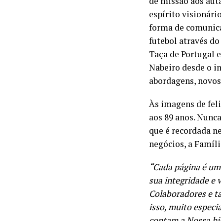
de missão aos aut
espírito visionár
forma de comunica
futebol através do
Taça de Portugal e
Nabeiro desde o i
abordagens, novos
Às imagens de feli
aos 89 anos. Nunca
que é recordada ne
negócios, a Famíli
“Cada página é um 
sua integridade e 
Colaboradores e ta
isso, muito especi
contam a Nossa his