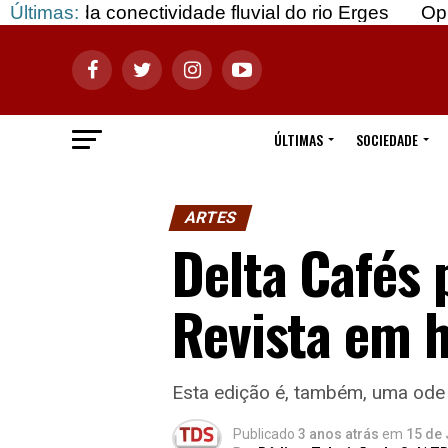
nectividade fluvial do rio Erges
Últimas:
Opinião: Gozar 
ÚLTIMAS
SOCIEDADE
ARTES
Delta Cafés 
Revista em 
Esta edição é, também, uma ode 
Publicado
3 anos atrás
em
15 de 