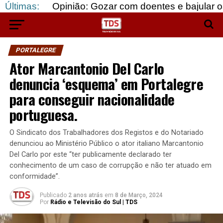
Opinião: Gozar com doentes e bajular os fortes…
Últimas:
PORTALEGRE
Ator Marcantonio Del Carlo
denuncia ‘esquema’ em Portalegre
para conseguir nacionalidade
portuguesa.
O Sindicato dos Trabalhadores dos Registos e do Notariado
denunciou ao Ministério Público o ator italiano Marcantonio
Del Carlo por este “ter publicamente declarado ter
conhecimento de um caso de corrupção e não ter atuado em
conformidade”.
Publicado
2 anos atrás
em
8 de Março, 2024
Por
Rádio e Televisão do Sul | TDS