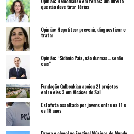
Opinião: Hemodiálise em férias: Um direito
que não deve tirar férias
Opinião: Hepatites: prevenir, diagnosticar e
tratar
Opinião: “Sidónio Pais, não durmas… senão
cais”
Fundação Gulbenkian apoiou 21 projetos
entre eles 3 em Alcácer do Sal
Estafeta assaltado por jovens entre os 11 e
os 18 anos
Droga e alcool no Festival Músicas do Mundo,