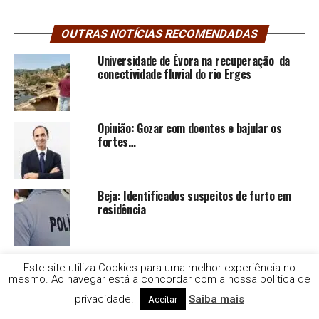
OUTRAS NOTÍCIAS RECOMENDADAS
Universidade de Évora na recuperação da
conectividade fluvial do rio Erges
Opinião: Gozar com doentes e bajular os
fortes…
Beja: Identificados suspeitos de furto em
residência
Apreendidas mais de 183 mil doses de
Este site utiliza Cookies para uma melhor experiência no
cocaína, em Grândola.
mesmo. Ao navegar está a concordar com a nossa politica de
privacidade!
Saiba mais
Aceitar