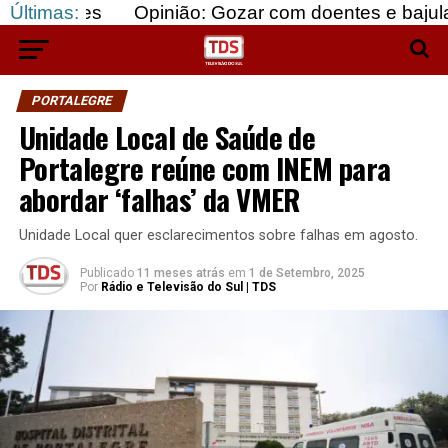
es
Últimas:
Opinião: Gozar com doentes e bajular os forte
PORTALEGRE
Unidade Local de Saúde de
Portalegre reúne com INEM para
abordar ‘falhas’ da VMER
Unidade Local quer esclarecimentos sobre falhas em agosto.
Publicado
11 meses atrás
em
1 de Setembro, 2025
Por
Rádio e Televisão do Sul | TDS