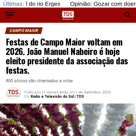
o rio Erges
Últimas:
Opinião: Gozar com doentes e bajula
CAMPO MAIOR
Festas de Campo Maior voltam em
2026. João Manuel Nabeiro é hoje
eleito presidente da associação das
festas.
400 sócios são chamados a votar
Publicado
11 meses atrás
em
1 de Setembro, 2025
Por
Rádio e Televisão do Sul | TDS