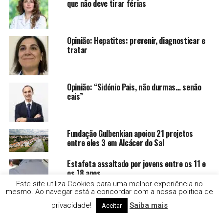
que não deve tirar férias
Opinião: Hepatites: prevenir, diagnosticar e
tratar
Opinião: “Sidónio Pais, não durmas… senão
cais”
Fundação Gulbenkian apoiou 21 projetos
entre eles 3 em Alcácer do Sal
Estafeta assaltado por jovens entre os 11 e
os 18 anos
Este site utiliza Cookies para uma melhor experiência no
mesmo. Ao navegar está a concordar com a nossa politica de
privacidade!
Saiba mais
Aceitar
Droga e alcool no Festival Músicas do Mundo,