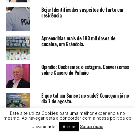
Beja: Identificados suspeitos de furto em
residência
Apreendidas mais de 183 mil doses de
cocaína, em Grândola.
Opinião: Quebremos o estigma. Conversemos
sobre Cancro do Pulmão
E que tal um Sunset no sado? Começam já no
dia 7 de agosto.
Este site utiliza Cookies para uma melhor experiência no
mesmo. Ao navegar está a concordar com a nossa politica de
Évora lidera no rendimento mediano por
privacidade!
Saiba mais
Aceitar
sujeito passivo com Portalegre em 1º lugar