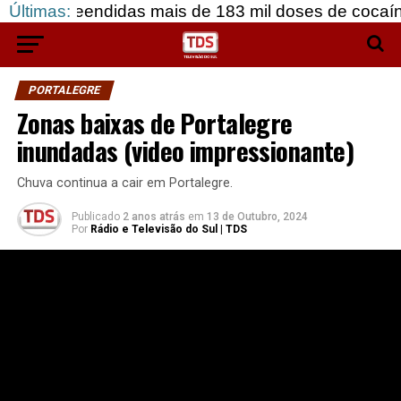
endidas mais de 183 mil doses de cocaína, em Grâ
Últimas:
PORTALEGRE
Zonas baixas de Portalegre
inundadas (video impressionante)
Chuva continua a cair em Portalegre.
Publicado
2 anos atrás
em
13 de Outubro, 2024
Por
Rádio e Televisão do Sul | TDS