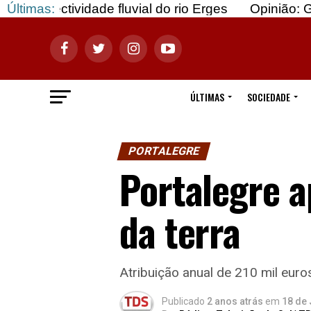
ividade fluvial do rio Erges
Últimas:
Opinião: Gozar com 
ÚLTIMAS
SOCIEDADE
PORTALEGRE
Portalegre 
da terra
Atribuição anual de 210 mil euro
Publicado
2 anos atrás
em
18 de 