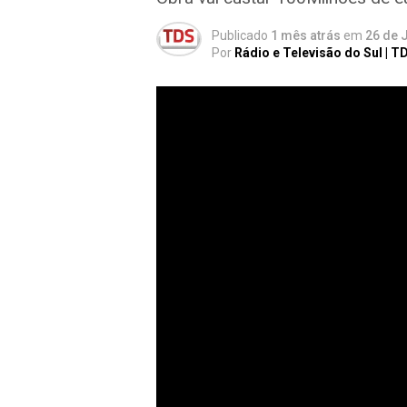
Publicado
1 mês atrás
em
26 de 
Por
Rádio e Televisão do Sul | T