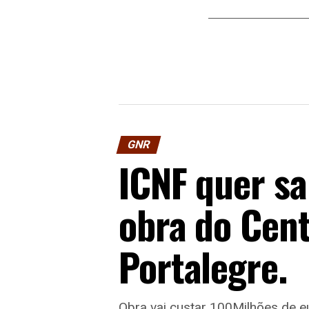
GNR
ICNF quer sa
obra do Cen
Portalegre.
Obra vai custar 100Milhões de e