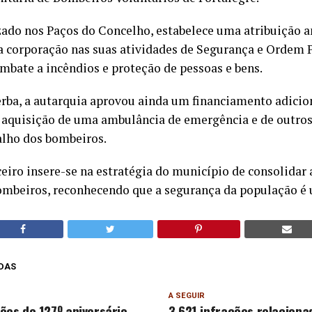
zado nos Paços do Concelho, estabelece uma atribuição a
 a corporação nas suas atividades de Segurança e Ordem 
ombate a incêndios e proteção de pessoas e bens.
erba, a autarquia aprovou ainda um financiamento adicio
à aquisição de uma ambulância de emergência e de outr
alho dos bombeiros.
ceiro insere-se na estratégia do município de consolidar
ombeiros, reconhecendo que a segurança da população é 
DAS
A SEGUIR
s do 127º aniversário
3.621 infrações relacion