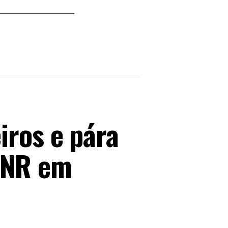
iros e pára
GNR em