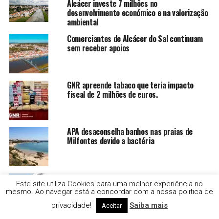
Alcácer investe 7 milhões no
desenvolvimento económico e na valorização
ambiental
Comerciantes de Alcácer do Sal continuam
sem receber apoios
GNR apreende tabaco que teria impacto
fiscal de 2 milhões de euros.
APA desaconselha banhos nas praias de
Milfontes devido a bactéria
Homem morre nas urgências do Hospital de
Este site utiliza Cookies para uma melhor experiência no
Évora. Família faz queixa e diz que houve
mesmo. Ao navegar está a concordar com a nossa politica de
negligência.
privacidade!
Saiba mais
Aceitar