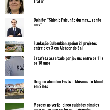
tratar
Opinião: “Sidónio Pais, não durmas… senão
cais”
Fundação Gulbenkian apoiou 21 projetos
entre eles 3 em Alcácer do Sal
Estafeta assaltado por jovens entre os 11 e
os 18 anos
Droga e alcool no Festival Músicas do Mundo,
em Sines
Moscas no verão: cinco cuidados simples
para evitar que se tornem hóspedes