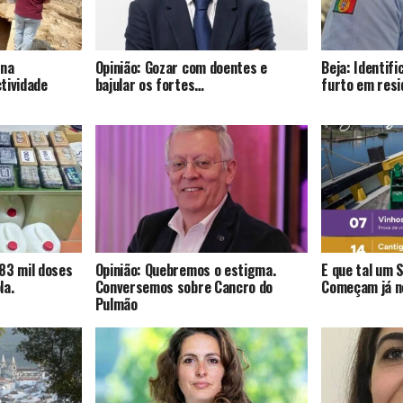
 na
Opinião: Gozar com doentes e
Beja: Identif
tividade
bajular os fortes…
furto em resi
83 mil doses
Opinião: Quebremos o estigma.
E que tal um 
la.
Conversemos sobre Cancro do
Começam já no
Pulmão