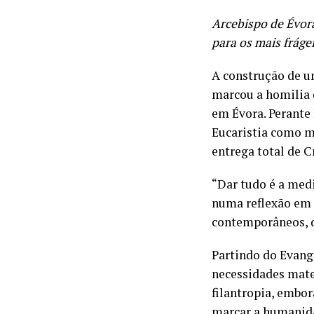
Arcebispo de Évora
para os mais fráge
A construção de u
marcou a homilia 
em Évora. Perante 
Eucaristia como m
entrega total de C
“Dar tudo é a med
numa reflexão em 
contemporâneos, de
Partindo do Evange
necessidades mater
filantropia, embo
marcar a humanid