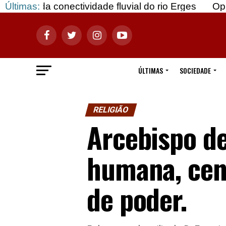
onectividade fluvial do rio Erges
Últimas:
Opinião: Gozar
ÚLTIMAS
SOCIEDADE
RELIGIÃO
Arcebispo d
humana, cen
de poder.