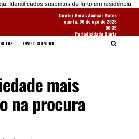
cados suspeitos de furto em residência
Apreendida
Diretor Geral: Amilcar Matos
quinta, 06 de ago de 2026
06:35
Periodicidade Diária
IO TDS
ENVIE O SEU VÍDEO
iedade mais
o na procura