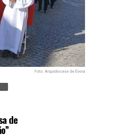
Foto: Arquidiocese de Évora
sa de
ão”