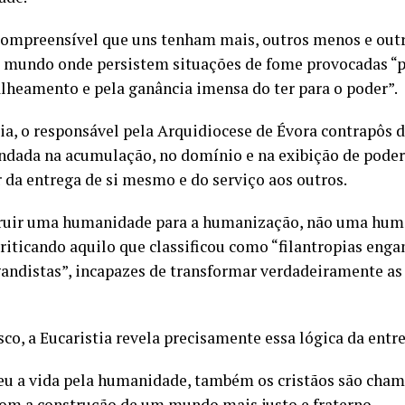
 compreensível que uns tenham mais, outros menos e outr
 mundo onde persistem situações de fome provocadas “pe
alheamento e pela ganância imensa do ter para o poder”.
ia, o responsável pela Arquidiocese de Évora contrapôs d
ndada na acumulação, no domínio e na exibição de poder,
r da entrega de si mesmo e do serviço aos outros.
ruir uma humanidade para a humanização, não uma hum
criticando aquilo que classificou como “filantropias enga
ndistas”, incapazes de transformar verdadeiramente as 
co, a Eucaristia revela precisamente essa lógica da entre
eu a vida pela humanidade, também os cristãos são cham
m a construção de um mundo mais justo e fraterno.