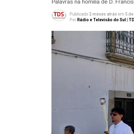
Palavras na homilia de D. Franc
Publicado
2 meses atrás
em
5 de
Por
Rádio e Televisão do Sul | T