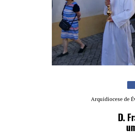
Arquidiocese de É
D. F
um