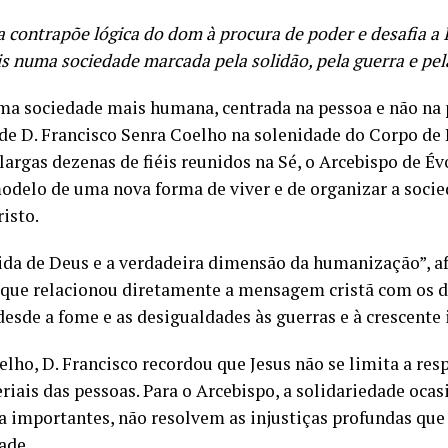
 contrapõe lógica do dom à procura de poder e desafia a Ig
is numa sociedade marcada pela solidão, pela guerra e pel
ma sociedade mais humana, centrada na pessoa e não na 
de D. Francisco Senra Coelho na solenidade do Corpo de 
largas dezenas de fiéis reunidos na Sé, o Arcebispo de É
odelo de uma nova forma de viver e de organizar a socie
risto.
ida de Deus e a verdadeira dimensão da humanização”, af
que relacionou diretamente a mensagem cristã com os d
sde a fome e as desigualdades às guerras e à crescente i
lho, D. Francisco recordou que Jesus não se limita a res
iais das pessoas. Para o Arcebispo, a solidariedade ocasi
ra importantes, não resolvem as injustiças profundas qu
ade.