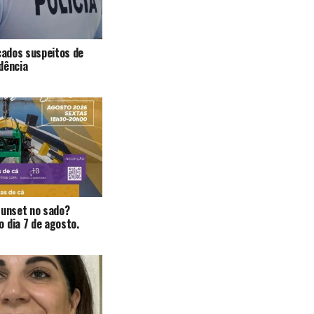
icados suspeitos de
dência
Sunset no sado?
 dia 7 de agosto.