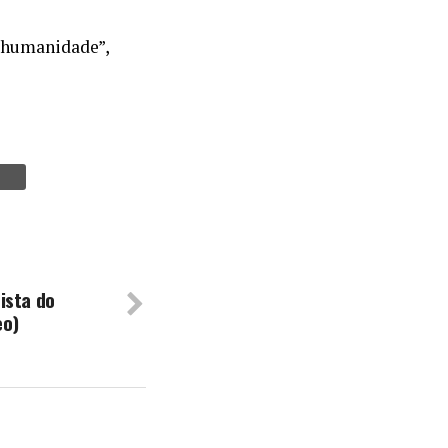
e humanidade”,
ista do
eo)