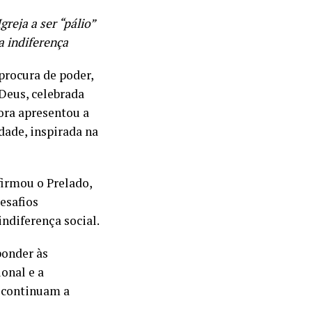
reja a ser “pálio”
a indiferença
procura de poder,
Deus, celebrada
vora apresentou a
dade, inspirada na
irmou o Prelado,
esafios
ndiferença social.
ponder às
onal e a
e continuam a