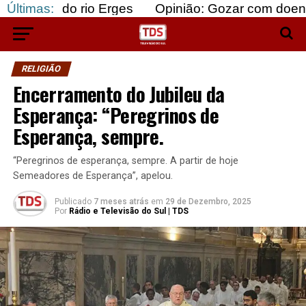
o rio Erges
Últimas:
Opinião: Gozar com doentes e bajula
RELIGIÃO
Encerramento do Jubileu da
Esperança: “Peregrinos de
Esperança, sempre.
“Peregrinos de esperança, sempre. A partir de hoje
Semeadores de Esperança”, apelou.
Publicado
7 meses atrás
em
29 de Dezembro, 2025
Por
Rádio e Televisão do Sul | TDS