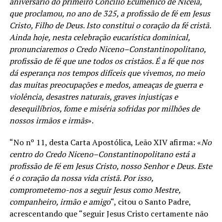
aniversário do primeiro Concílio Ecuménico de Nicéia,
que proclamou, no ano de 325, a profissão de fé em Jesus
Cristo, Filho de Deus. Isto constitui o coração da fé cristã.
Ainda hoje, nesta celebração eucarística dominical,
pronunciaremos o Credo Niceno–Constantinopolitano,
profissão de fé que une todos os cristãos. É a fé que nos
dá esperança nos tempos difíceis que vivemos, no meio
das muitas preocupações e medos, ameaças de guerra e
violência, desastres naturais, graves injustiças e
desequilíbrios, fome e miséria sofridas por milhões de
nossos irmãos e irmãs
».
“No nº 11, desta Carta Apostólica, Leão XIV afirma: «
No
centro do Credo Niceno–Constantinopolitano está a
profissão de fé em Jesus Cristo, nosso Senhor e Deus. Este
é o coração da nossa vida cristã. Por isso,
comprometemo-nos a seguir Jesus como Mestre,
companheiro, irmão e amigo
“, citou o Santo Padre,
acrescentando que “seguir Jesus Cristo certamente não