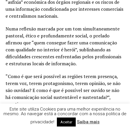
“asfixia” económica dos órgãos regionais e os riscos de
uma informação condicionada por interesses comerciais
e centralismos nacionais.
Numa reflexão marcada por um tom simultaneamente
pastoral, ético e profundamente social, o prelado
afirmou que “quem consegue fazer uma comunicação
com qualidade no interior é herói”, sublinhando as
dificuldades crescentes enfrentadas pelos profissionais
e estruturas locais de informação.
“Como é que será possível as regiões terem presença,
terem voz, terem protagonismo, terem opinião, se não
são ouvidas? E como é que é possível ser ouvido se não
há comunicação social sustentável e sustentada?”,
questionou.
Este site utiliza Cookies para uma melhor experiência no
mesmo. Ao navegar está a concordar com a nossa politica de
Para D. Francisco, a sobrevivência da imprensa regional
privacidade!
Saiba mais
Aceitar
é hoje uma questão diretamente ligada à própria