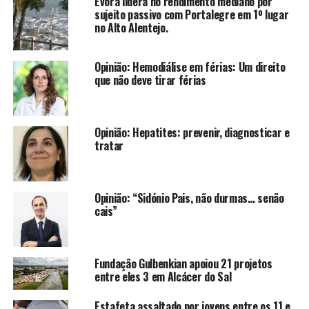
Évora lidera no rendimento mediano por
sujeito passivo com Portalegre em 1º lugar
no Alto Alentejo.
Opinião: Hemodiálise em férias: Um direito
que não deve tirar férias
Opinião: Hepatites: prevenir, diagnosticar e
tratar
Opinião: “Sidónio Pais, não durmas… senão
cais”
Fundação Gulbenkian apoiou 21 projetos
entre eles 3 em Alcácer do Sal
Estafeta assaltado por jovens entre os 11 e