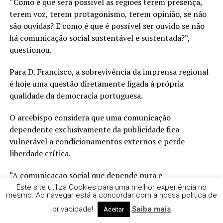
“Como é que será possível as regiões terem presença,
terem voz, terem protagonismo, terem opinião, se não
são ouvidas? E como é que é possível ser ouvido se não
há comunicação social sustentável e sustentada?”,
questionou.
Para D. Francisco, a sobrevivência da imprensa regional
é hoje uma questão diretamente ligada à própria
qualidade da democracia portuguesa.
O arcebispo considera que uma comunicação
dependente exclusivamente da publicidade fica
vulnerável a condicionamentos externos e perde
liberdade crítica.
“A comunicação social que depende pura e
simplesmente da publicidade é uma comunicação social
Este site utiliza Cookies para uma melhor experiência no
mesmo. Ao navegar está a concordar com a nossa politica de
que se compra e se vende”, afirmou, acrescentando que
privacidade!
Saiba mais
“a lliberdade regional só acontece quando a
Aceitar
comunicação social regional é economicamente