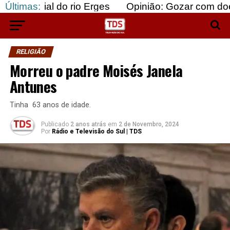
 do rio Erges
Últimas:
Opinião: Gozar com doentes e baju
RELIGIÃO
Morreu o padre Moisés Janela
Antunes
Tinha 63 anos de idade.
Publicado
2 anos atrás
em
2 de Novembro, 2024
Por
Rádio e Televisão do Sul | TDS