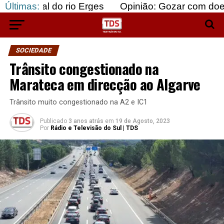
 do rio Erges
Últimas:
Opinião: Gozar com doentes e baju
SOCIEDADE
Trânsito congestionado na
Marateca em direcção ao Algarve
Trânsito muito congestionado na A2 e IC1
Publicado
3 anos atrás
em
19 de Agosto, 2023
Por
Rádio e Televisão do Sul | TDS