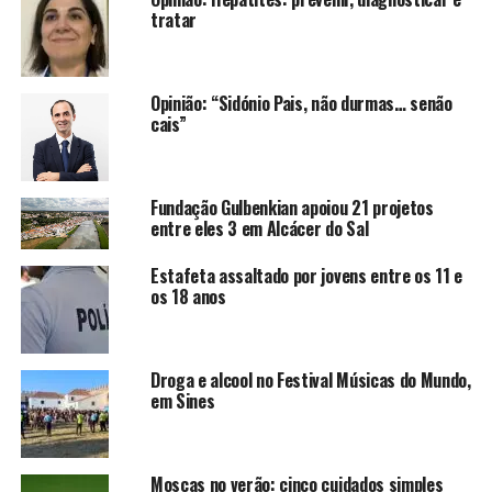
tratar
Opinião: “Sidónio Pais, não durmas… senão
cais”
Fundação Gulbenkian apoiou 21 projetos
entre eles 3 em Alcácer do Sal
Estafeta assaltado por jovens entre os 11 e
os 18 anos
Droga e alcool no Festival Músicas do Mundo,
em Sines
Moscas no verão: cinco cuidados simples