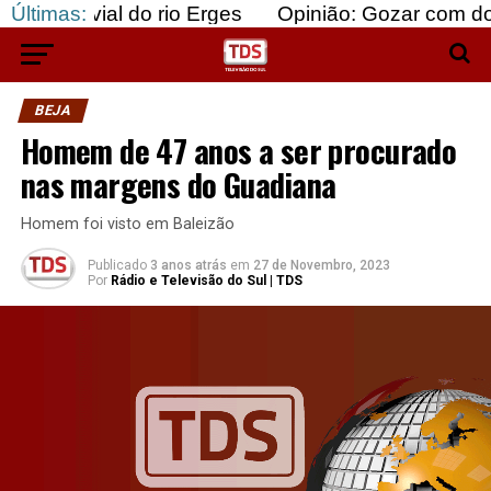
l do rio Erges
Últimas:
Opinião: Gozar com doentes e baj
BEJA
Homem de 47 anos a ser procurado
nas margens do Guadiana
Homem foi visto em Baleizão
Publicado
3 anos atrás
em
27 de Novembro, 2023
Por
Rádio e Televisão do Sul | TDS