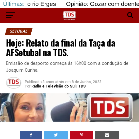
 rio Erges
Últimas:
Opinião: Gozar com doentes e bajular
SETÚBAL
Hoje: Relato da final da Taça da
AFSetubal na TDS.
Emissão de desporto começa ás 16h00 com a condução de
Joaquim Cunha.
Publicado
3 anos atrás
em
8 de Junho, 2023
Por
Rádio e Televisão do Sul | TDS