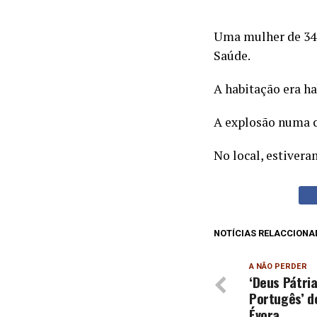
Uma mulher de 34 
Saúde.
A habitação era ha
A explosão numa c
No local, estivera
NOTÍCIAS RELACCIONA
A NÃO PERDER
‘Deus Pátri
Portugês’ d
Évora.