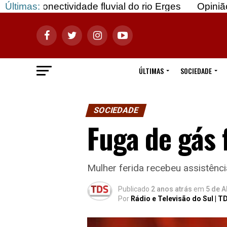
vidade fluvial do rio Erges
Últimas:
Opinião: Gozar com d
ÚLTIMAS
SOCIEDADE
SOCIEDADE
Fuga de gás 
Mulher ferida recebeu assistênci
Publicado
2 anos atrás
em
5 de A
Por
Rádio e Televisão do Sul | T