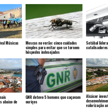
ival Músicas
Moscas no verão: cinco cuidados
Setúbal lider
simples para evitar que se tornem
catalisadores
hóspedes indesejados
Alcácer inves
mais
GNR deteve 5 homens que caçavam
desenvolvime
s abaixo de
ouriços
valorização a