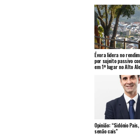
Évora lidera no rendi
por sujeito passivo c
em 1º lugar no Alto Al
Opinião: “Sidónio Pai
senão cais”