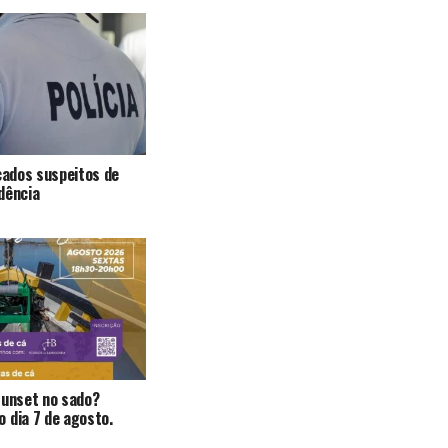
icados suspeitos de
dência
Sunset no sado?
 dia 7 de agosto.