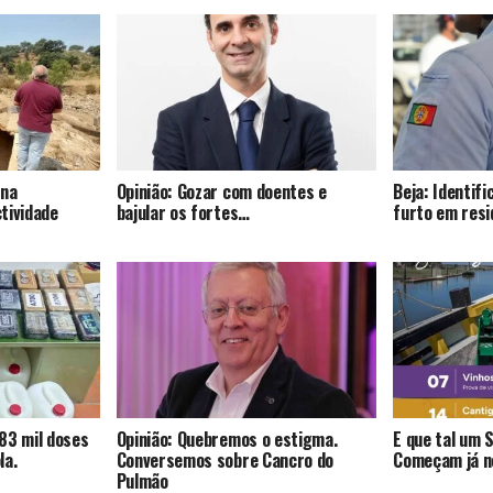
 na
Opinião: Gozar com doentes e
Beja: Identif
tividade
bajular os fortes…
furto em resi
83 mil doses
Opinião: Quebremos o estigma.
E que tal um 
la.
Conversemos sobre Cancro do
Começam já no
Pulmão