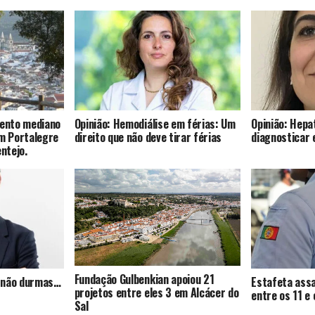
mento mediano
Opinião: Hemodiálise em férias: Um
Opinião: Hepat
om Portalegre
direito que não deve tirar férias
diagnosticar 
entejo.
Fundação Gulbenkian apoiou 21
s, não durmas…
Estafeta assa
projetos entre eles 3 em Alcácer do
entre os 11 e
Sal