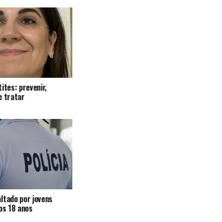
ites: prevenir,
e tratar
ltado por jovens
 os 18 anos