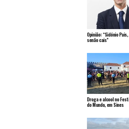
Opinião: “Sidónio Pai
senão cais”
Droga e alcool no Fest
do Mundo, em Sines