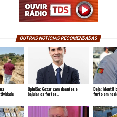
OUTRAS NOTÍCIAS RECOMENDADAS
 na
Opinião: Gozar com doentes e
Beja: Identif
tividade
bajular os fortes…
furto em resi