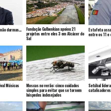
Fundação Gulbenkian apoiou 21
s, não durmas…
Estafeta assa
projetos entre eles 3 em Alcácer do
entre os 11 e
Sal
ival Músicas
Moscas no verão: cinco cuidados
Setúbal lider
simples para evitar que se tornem
catalisadores
hóspedes indesejados