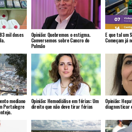
83 mil doses
Opinião: Quebremos o estigma.
E que tal um 
la.
Conversemos sobre Cancro do
Começam já no
Pulmão
mento mediano
Opinião: Hemodiálise em férias: Um
Opinião: Hepat
om Portalegre
direito que não deve tirar férias
diagnosticar 
entejo.