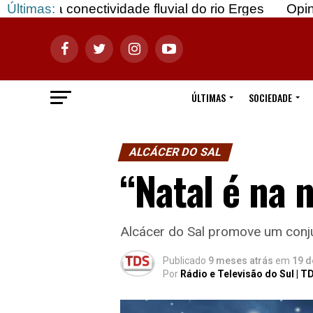
tividade fluvial do rio Erges
Últimas:
Opinião: Gozar com
ÚLTIMAS
SOCIEDADE
ALCÁCER DO SAL
“Natal é na n
Alcácer do Sal promove um conjun
Publicado
9 meses atrás
em
19 d
Por
Rádio e Televisão do Sul | T