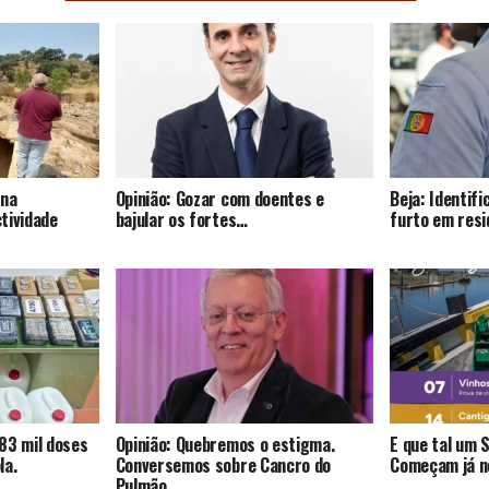
 na
Opinião: Gozar com doentes e
Beja: Identif
tividade
bajular os fortes…
furto em resi
83 mil doses
Opinião: Quebremos o estigma.
E que tal um 
la.
Conversemos sobre Cancro do
Começam já no
Pulmão