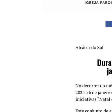
Alcácer do Sal
Dura
j
No decorrer do mê
2025 a 6 de janeir
iniciativas “Natal 
Este conjunto de a