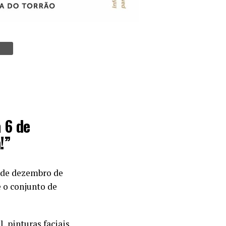
 6 de
!”
1 de dezembro de
e o conjunto de
, pinturas faciais