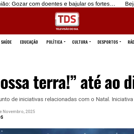
 doentes e bajular os fortes…
Beja: Identificado
SAÚDE
EDUCAÇÃO
POLÍTICA
CULTURA
DESPORTOS
RÁD
ossa terra!” até ao d
to de iniciativas relacionadas com o Natal. Iniciativ
e Novembro, 2025
DS