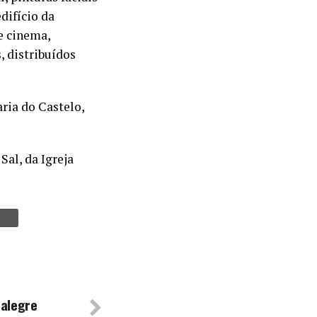
edifício da
e cinema,
, distribuídos
aria do Castelo,
Sal, da Igreja
talegre