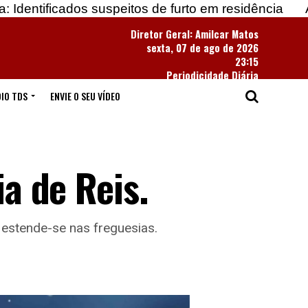
s suspeitos de furto em residência
Apreendidas m
Diretor Geral: Amilcar Matos
sexta, 07 de ago de 2026
23:15
Periodicidade Diária
IO TDS
ENVIE O SEU VÍDEO
ia de Reis.
a estende-se nas freguesias.