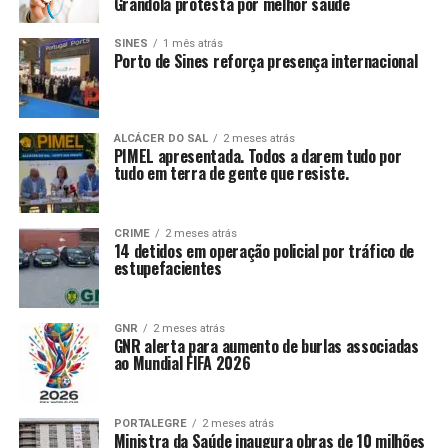
Grândola protesta por melhor saúde
SINES
1 mês atrás
Porto de Sines reforça presença internacional
ALCÁCER DO SAL
2 meses atrás
PIMEL apresentada. Todos a darem tudo por
tudo em terra de gente que resiste.
CRIME
2 meses atrás
14 detidos em operação policial por tráfico de
estupefacientes
GNR
2 meses atrás
GNR alerta para aumento de burlas associadas
ao Mundial FIFA 2026
PORTALEGRE
2 meses atrás
Ministra da Saúde inaugura obras de 10 milhões