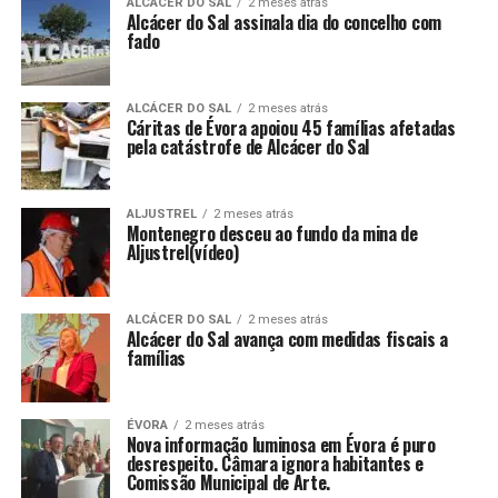
ALCÁCER DO SAL
2 meses atrás
Alcácer do Sal assinala dia do concelho com
fado
ALCÁCER DO SAL
2 meses atrás
Cáritas de Évora apoiou 45 famílias afetadas
pela catástrofe de Alcácer do Sal
ALJUSTREL
2 meses atrás
Montenegro desceu ao fundo da mina de
Aljustrel(vídeo)
ALCÁCER DO SAL
2 meses atrás
Alcácer do Sal avança com medidas fiscais a
famílias
ÉVORA
2 meses atrás
Nova informação luminosa em Évora é puro
desrespeito. Câmara ignora habitantes e
Comissão Municipal de Arte.