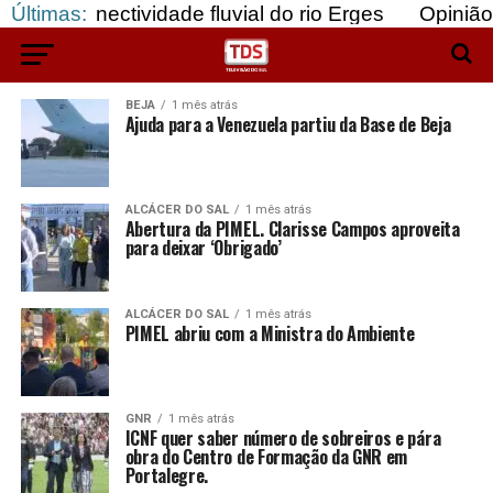
nectividade fluvial do rio Erges
Últimas:
Opinião: Gozar
BEJA
1 mês atrás
Ajuda para a Venezuela partiu da Base de Beja
ALCÁCER DO SAL
1 mês atrás
Abertura da PIMEL. Clarisse Campos aproveita
para deixar ‘Obrigado’
ALCÁCER DO SAL
1 mês atrás
PIMEL abriu com a Ministra do Ambiente
GNR
1 mês atrás
ICNF quer saber número de sobreiros e pára
obra do Centro de Formação da GNR em
Portalegre.