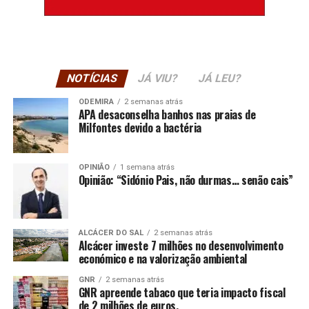
NOTÍCIAS
JÁ VIU?
JÁ LEU?
ODEMIRA
2 semanas atrás
APA desaconselha banhos nas praias de
Milfontes devido a bactéria
OPINIÃO
1 semana atrás
Opinião: “Sidónio Pais, não durmas… senão cais”
ALCÁCER DO SAL
2 semanas atrás
Alcácer investe 7 milhões no desenvolvimento
económico e na valorização ambiental
GNR
2 semanas atrás
GNR apreende tabaco que teria impacto fiscal
de 2 milhões de euros.