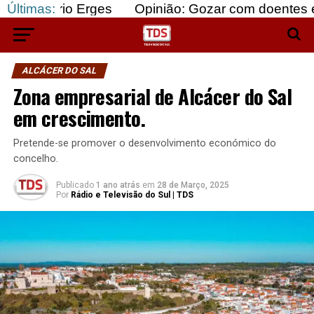
 Erges
Últimas:
Opinião: Gozar com doentes e bajular os 
ALCÁCER DO SAL
Zona empresarial de Alcácer do Sal
em crescimento.
Pretende-se promover o desenvolvimento económico do
concelho.
Publicado
1 ano atrás
em
28 de Março, 2025
Por
Rádio e Televisão do Sul | TDS