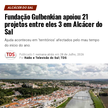
ALCÁCER DO SAL
Fundação Gulbenkian apoiou 21
projetos entre eles 3 em Alcácer do
Sal
Ajuda aconteceu em ‘territórios’ afectados pelo mau tempo
do início do ano.
Publicado
1 semana atrás
em
28 de Julho, 2026
Por
Rádio e Televisão do Sul | TDS