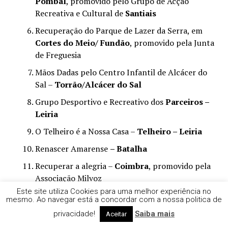
Pombal
, promovido pelo Grupo de Acção
Recreativa e Cultural de
Santiais
Recuperação do Parque de Lazer da Serra, em
Cortes do Meio/ Fundão
, promovido pela Junta
de Freguesia
Mãos Dadas pelo Centro Infantil de Alcácer do
Sal –
Torrão/Alcácer do Sal
Grupo Desportivo e Recreativo dos
Parceiros –
Leiria
O Telheiro é a Nossa Casa –
Telheiro – Leiria
Renascer Amarense
– Batalha
Recuperar a alegria –
Coimbra
, promovido pela
Associação Milvoz
Este site utiliza Cookies para uma melhor experiência no
Unidos na Reconstrução — Recuperar o
Campo
mesmo. Ao navegar está a concordar com a nossa politica de
da Lagoa – Leiria
, promovido pelo Grupo
privacidade!
Saiba mais
Aceitar
Cultural e Desportivo Unidos