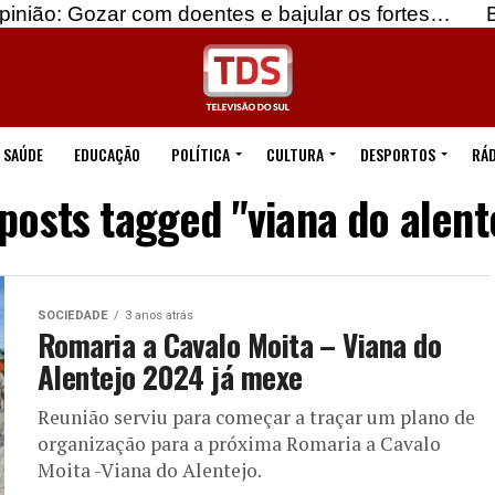
com doentes e bajular os fortes…
Beja: Identific
SAÚDE
EDUCAÇÃO
POLÍTICA
CULTURA
DESPORTOS
RÁD
 posts tagged "viana do alent
SOCIEDADE
3 anos atrás
Romaria a Cavalo Moita – Viana do
Alentejo 2024 já mexe
Reunião serviu para começar a traçar um plano de
organização para a próxima Romaria a Cavalo
Moita -Viana do Alentejo.