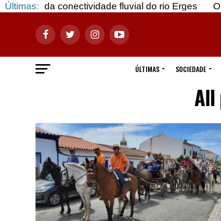
ectividade fluvial do rio Erges
Últimas:
Opinião: Gozar 
ÚLTIMAS
SOCIEDADE
All