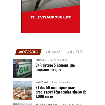
NOTÍCIAS
JÁ VIU?
JÁ LEU?
BORBA
2 semanas atrás
GNR deteve 5 homens que
caçavam ouriços
NACIONAL
2 semanas atrás
31 dos 50 municípios mais
procurados têm rendas abaixo de
1.000 euros.
ALCÁCER DO SAL
2 semanas atrás