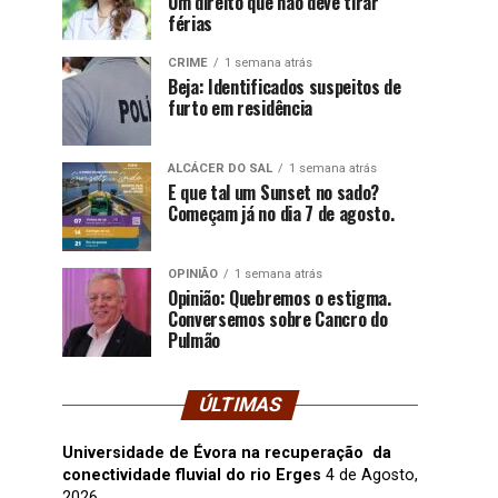
Um direito que não deve tirar
férias
CRIME
1 semana atrás
Beja: Identificados suspeitos de
furto em residência
ALCÁCER DO SAL
1 semana atrás
E que tal um Sunset no sado?
Começam já no dia 7 de agosto.
OPINIÃO
1 semana atrás
Opinião: Quebremos o estigma.
Conversemos sobre Cancro do
Pulmão
ÚLTIMAS
Universidade de Évora na recuperação da
conectividade fluvial do rio Erges
4 de Agosto,
2026