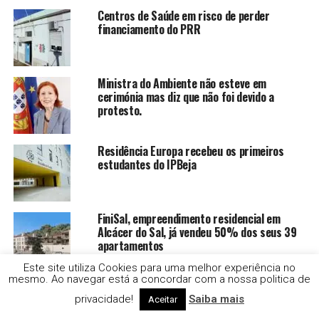
Centros de Saúde em risco de perder
financiamento do PRR
Ministra do Ambiente não esteve em
cerimónia mas diz que não foi devido a
protesto.
Residência Europa recebeu os primeiros
estudantes do IPBeja
FiniSal, empreendimento residencial em
Alcácer do Sal, já vendeu 50% dos seus 39
apartamentos
Este site utiliza Cookies para uma melhor experiência no
mesmo. Ao navegar está a concordar com a nossa politica de
Alentejo Litoral ultrapassa Algarve e torna-
se o destino preferido dos portugueses nas
privacidade!
Saiba mais
Aceitar
férias de verão