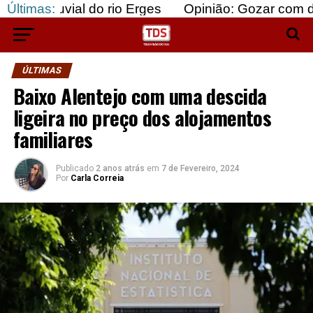
ial do rio Erges
Últimas:
Opinião: Gozar com doentes e b
ÚLTIMAS
Baixo Alentejo com uma descida
ligeira no preço dos alojamentos
familiares
Publicado
2 anos atrás
em
7 de Fevereiro, 2024
Por
Carla Correia