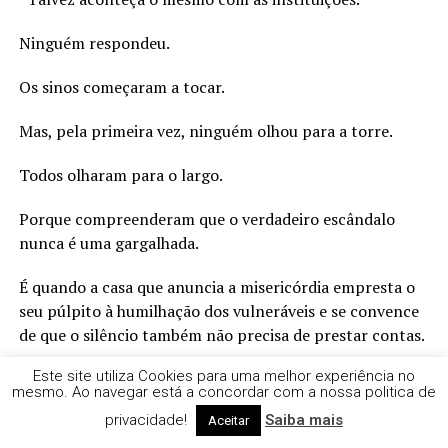
Ninguém respondeu.
Os sinos começaram a tocar.
Mas, pela primeira vez, ninguém olhou para a torre.
Todos olharam para o largo.
Porque compreenderam que o verdadeiro escândalo
nunca é uma gargalhada.
É quando a casa que anuncia a misericórdia empresta o
seu púlpito à humilhação dos vulneráveis e se convence
de que o silêncio também não precisa de prestar contas.
Este site utiliza Cookies para uma melhor experiência no
E os sinos continuaram a tocar.
mesmo. Ao navegar está a concordar com a nossa politica de
privacidade!
Saiba mais
Talvez não para acordar a aldeia.
Aceitar