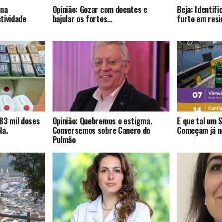
 na
Opinião: Gozar com doentes e
Beja: Identif
tividade
bajular os fortes…
furto em resi
83 mil doses
Opinião: Quebremos o estigma.
E que tal um 
la.
Conversemos sobre Cancro do
Começam já no
Pulmão