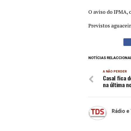
O aviso do IPMA, o
Previstos aguacei
NOTÍCIAS RELACCIONA
A NÃO PERDER
Casal fica 
na última n
Rádio e 