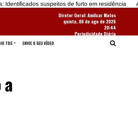
dos suspeitos de furto em residência
Apreendidas 
Diretor Geral: Amilcar Matos
quinta, 06 de ago de 2026
20:44
Periodicidade Diária
IO TDS
ENVIE O SEU VÍDEO
 a