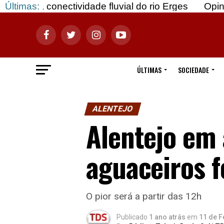
ctividade fluvial do rio Erges
Últimas:
Opinião: Gozar c
ÚLTIMAS
SOCIEDADE
ALENTEJO
Alentejo em 
aguaceiros f
O pior será a partir das 12h
Publicado
1 ano atrás
em
11 de F