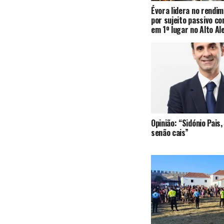
Évora lidera no rendi
por sujeito passivo c
em 1º lugar no Alto Al
Opinião: “Sidónio Pai
senão cais”