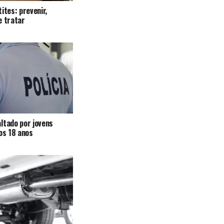
ites: prevenir,
e tratar
ltado por jovens
 os 18 anos