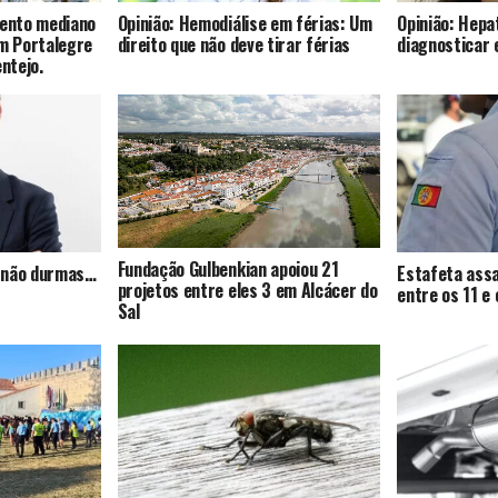
mento mediano
Opinião: Hemodiálise em férias: Um
Opinião: Hepat
om Portalegre
direito que não deve tirar férias
diagnosticar 
entejo.
Fundação Gulbenkian apoiou 21
s, não durmas…
Estafeta assa
projetos entre eles 3 em Alcácer do
entre os 11 e
Sal